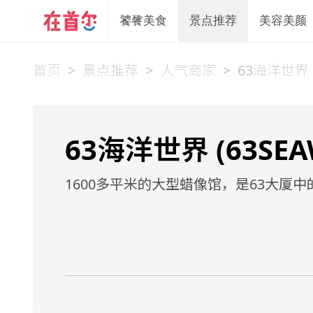
饕餮美食
景点推荐
美容美颜
首页
>
景点推荐
>
人气商家
>
63海洋世界
63海洋世界 (63SEA
1600多平米的大型蜡像馆，是63大厦