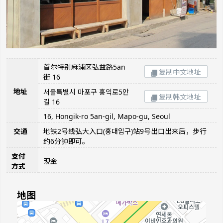
首尔特别麻浦区弘益路5an
复制中文地址
街 16
地址
서울특별시 마포구 홍익로5안
复制韩文地址
길 16
16, Hongik-ro 5an-gil, Mapo-gu, Seoul
交通
地铁2号线弘大入口(홍대입구)站9号出口出来后，步行
约6分钟即可。
支付
现金
方式
地图