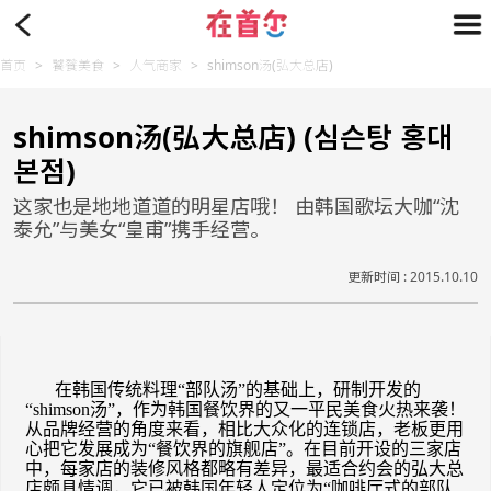
首页
>
饕餮美食
>
人气商家
>
shimson汤(弘大总店)
shimson汤(弘大总店) (심슨탕 홍대
본점)
这家也是地地道道的明星店哦！ 由韩国歌坛大咖“沈
泰允”与美女“皇甫”携手经营。
更新时间 : 2015.10.10
在韩国传统料理
“部队汤”的基础上，研制开发的
“
shimson
汤
”，作为韩国餐饮界的又一平民美食火热来袭！
从品牌经营的角度来看，相比大众化的连锁店，老板更用
心把它发展成为“餐饮界的旗舰店”。在目前开设的三家店
中，每家店的装修风格都略有差异，最适合约会的弘大总
店颇具情调，它已被韩国年轻人定位为“咖啡厅式的部队