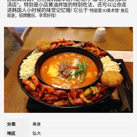
汤店”。特别是小店黄油拌饭的特别吃法，还可以让你走
进韩国人小时候的味觉记忆哦
! 它位于
“特丽爱
3D
美术馆”身后
就是，招牌醒目、非常好找！
分类
美食
地区
弘大