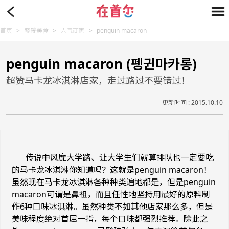
首页
>
饕餮美食
>
人气商家
>
penguin macaron
penguin macaron (펭귄마카롱)
超赞马卡龙冰淇淋店家，走过路过不要错过！
更新时间 : 2015.10.10
传说中风靡大学路、让大学生们就算排队也一定要吃
的马卡龙冰淇淋你知道吗？这就是
penguin macaron
！
虽然现在马卡龙冰淇淋各种种类遍地都是，但是
penguin
macaron
可谓是鼻祖，而且任性地坚持用最好的原料制
作
6
种口味冰淇淋。虽然种类不如其他店家那么多，但是
美味程度绝对首屈一指，每个口味都强烈推荐。除此之