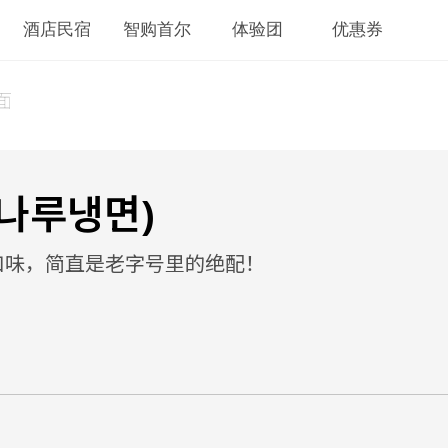
酒店民宿
智购首尔
体验团
优惠券
面
나루냉면)
口味，简直是老字号里的绝配！