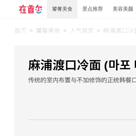
饕餮美食
景点推荐
美容美颜
首页
>
饕餮美食
>
人气商家
>
麻浦渡口冷
麻浦渡口冷面 (마포 
传统的室内布置与不加修饰的正统韩餐