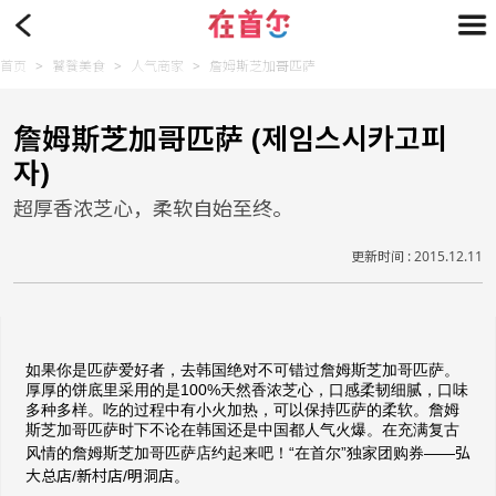
首页
>
饕餮美食
>
人气商家
>
詹姆斯芝加哥匹萨
詹姆斯芝加哥匹萨 (제임스시카고피
자)
超厚香浓芝心，柔软自始至终。
更新时间 : 2015.12.11
如果你是匹萨爱好者，去韩国绝对不可错过詹姆斯芝加哥匹萨。
厚厚的饼底里采用的是100%天然香浓芝心，口感柔韧细腻，口味
多种多样。吃的过程中有小火加热，可以保持匹萨的柔软。詹姆
斯芝加哥匹萨时下不论在韩国还是中国都人气火爆。在充满复古
弘
风情的詹姆斯芝加哥匹萨店约起来吧！“在首尔”独家团购券——
大总店
新村店
明洞店
/
/
。