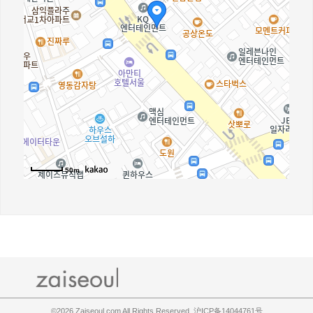
50m
©2026
Zaiseoul.com All Rights Reserved. 沪ICP备14044761号