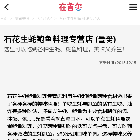
首页
>
饕餮美食
>
人气商家
>
石花生蚝鲍鱼料理专营店
石花生蚝鲍鱼料理专营店 (돌꽃)
这里可以吃到各种生蚝、鲍鱼料理，美味又养生！
更新时间 : 2015.12.15
石花生蚝鲍鱼料理专营店利用生蚝和鲍鱼两种食材做出来
了各种各样的美味料理！单吃生蚝与鲍鱼的话有生吃、油
炸等多种吃法，还有以生蚝、鲍鱼为主要食材制作的汤、
拌饭、粥……光是看着就直流口水。可以单点生蚝料理或
者鲍鱼料理，如果两种都想吃的话可以点拼盘，可以吃到
各种做法的生蚝鲍鱼，避免感到口味单调。这样美味又养