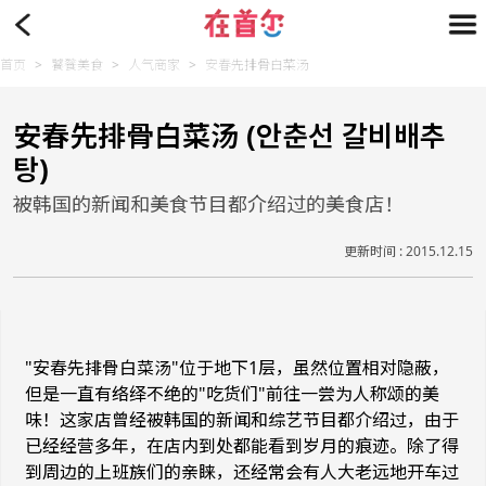
首页
>
饕餮美食
>
人气商家
>
安春先排骨白菜汤
安春先排骨白菜汤 (안춘선 갈비배추
탕)
被韩国的新闻和美食节目都介绍过的美食店！
更新时间 : 2015.12.15
"安春先排骨白菜汤"位于地下1层，虽然位置相对隐蔽，
但是一直有络绎不绝的"吃货们"前往一尝为人称颂的美
味！这家店曾经被韩国的新闻和综艺节目都介绍过，由于
已经经营多年，在店内到处都能看到岁月的痕迹。除了得
到周边的上班族们的亲睐，还经常会有人大老远地开车过