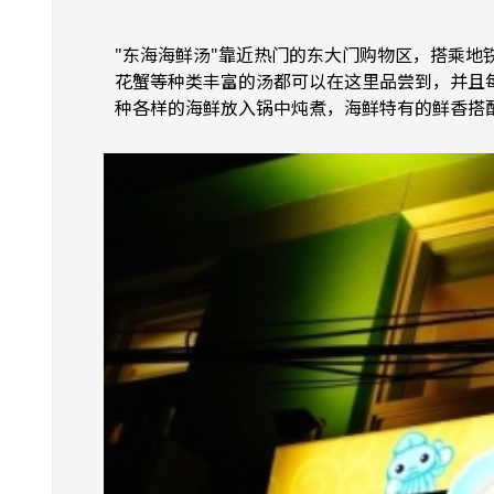
"东海海鲜汤"靠近热门的东大门购物区，搭乘地
花蟹等种类丰富的汤都可以在这里品尝到，并且
种各样的海鲜放入锅中炖煮，海鲜特有的鲜香搭