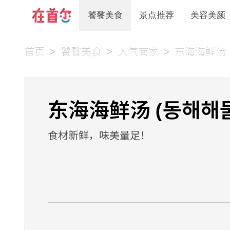
饕餮美食
景点推荐
美容美颜
首页
>
饕餮美食
>
人气商家
>
东海海鲜汤
东海海鲜汤 (동해해
食材新鲜，味美量足！