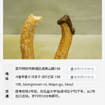
首尔特别市麻浦区成美山路198
复制中文地址
地
서울특별시 마포구 성미산로 198
复制韩文地址
址
198, Seongmisan-ro, Mapo-gu, Seoul
交
搭乘地铁2号线，在弘益大学站(홍대입구역)下车，从2号
通
出口出站，步行约10分钟即可。