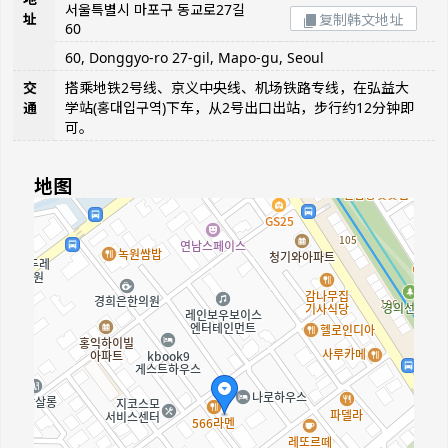
서울특별시 마포구 동교로27길
址
复制韩文地址
60
60, Donggyo-ro 27-gil, Mapo-gu, Seoul
交
搭乘地铁2号线、京义中央线、机场铁路专线，在弘益大
通
学站(홍대입구역)下车，从2号出口出站，步行约12分钟即
可。
地图