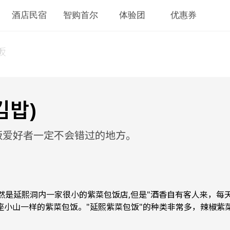
酒店民宿
智购首尔
体验团
优惠券
饭
김밥)
饭爱好者一定不会错过的地方。
虽然是延熙洞内一家很小的紫菜包饭店,但是"酒香自有客人来，
小山一样的紫菜包饭。"延熙紫菜包饭"的种类非常多，辣椒紫菜