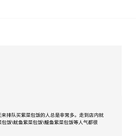
每天来排队买紫菜包饭的人总是非常多。走到店内就
包饭\鱿鱼紫菜包饭\鳀鱼紫菜包饭等人气都很