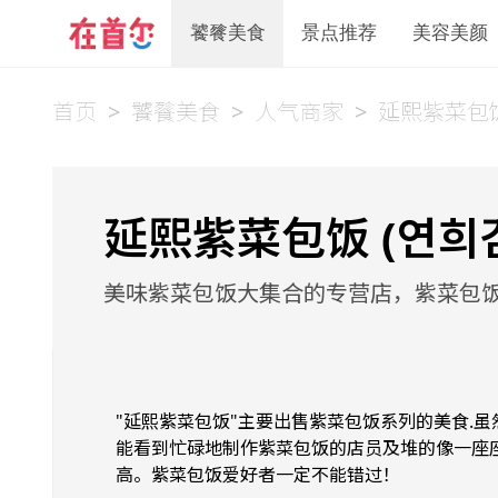
饕餮美食
景点推荐
美容美颜
首页
>
饕餮美食
>
人气商家
>
延熙紫菜包
延熙紫菜包饭 (연희
美味紫菜包饭大集合的专营店，紫菜包
"延熙紫菜包饭"主要出售紫菜包饭系列的美食.
能看到忙碌地制作紫菜包饭的店员及堆的像一座座
高。紫菜包饭爱好者一定不能错过！