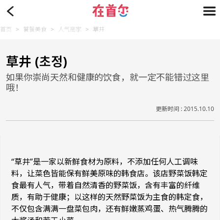
首页
>
饕餮美食
>
人气商家
>
草井
草井 (초정)
如果你崇尚天然和健康的饮食，就一定不能错过这里
哦！
更新时间 : 2015.10.10
“草井”是一家以新鲜食材为原料，不添加任何人工调味
料，让菜色皆能保有鲜美原味的韩食店。该店野菜饭韩定
食最有人气，带着自然清香的野菜饭，含有丰富的纤维
质，有助于健康；以这样的天然野菜饭为主食的韩定食，
不仅包含满满一盘菜包肉，还有鲜嫩蒸鸡蛋、热气腾腾的