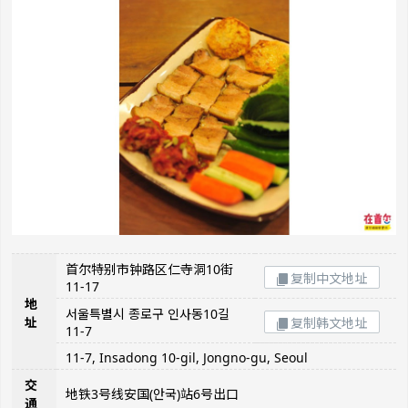
首尔特别市钟路区仁寺洞10街
复制中文地址
11-17
地
서울특별시 종로구 인사동10길
址
复制韩文地址
11-7
11-7, Insadong 10-gil, Jongno-gu, Seoul
交
地铁3号线安国(안국)站6号出口
通