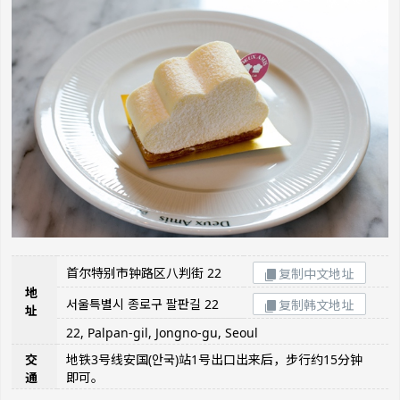
首尔特别市钟路区八判街 22
复制中文地址
地
서울특별시 종로구 팔판길 22
复制韩文地址
址
22, Palpan-gil, Jongno-gu, Seoul
交
地铁3号线安国(안국)站1号出口出来后，步行约15分钟
通
即可。