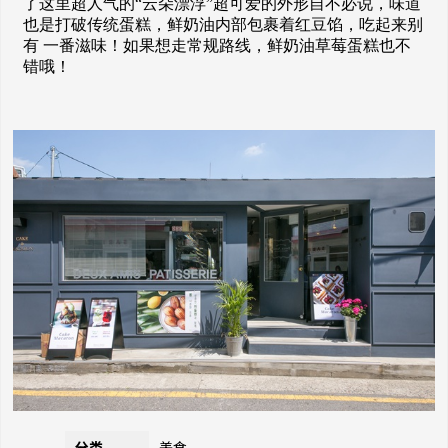
了这里超人气的“云朵漂浮”超可爱的外形自不必说，味道
也是打破传统蛋糕，鲜奶油内部包裹着红豆馅，吃起来别
有 一番滋味！如果想走常规路线，鲜奶油草莓蛋糕也不
错哦！
分类
美食