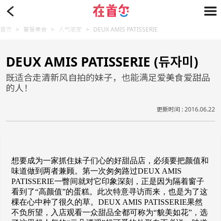
首页
>
饕餮美食
>
人气商家
>
DEUX AMIS PATISSERIE
DEUX AMIS PATISSERIE (듀자미)
既适合走清新风自拍的妹子，也能满足爱美食爱甜品
的人！
更新时间 : 2016.06.22
想要成为一家抓住妹子们心的好甜品店，必须要把颜值和
味道做到两者兼顾。第一次匆匆路过DEUX AMIS
PATISSERIE一瞥间就对它印象深刻，正是因为隔着窗子
看到了“高颜值”的蛋糕。此次特意寻访而来，也是为了这
棵在心中种了很久的草。DEUX AMIS PATISSERIE果然
不负所望，入店观看一众甜品全都可称为“貌美如花”，选