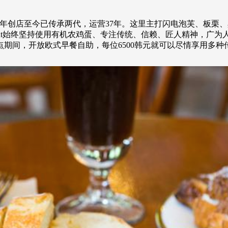
y，自1979年创店至今已传承两代，运营37年。这里主打闪电泡芙
emont始终坚持使用有机农鸡蛋、专注传统、信赖、匠人精神，
点期间，开放欧式早餐自助，每位6500韩元就可以尽情享用多