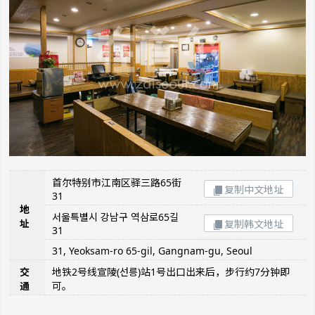
首尔特别市江南区驿三路65街
复制中文地址
31
地
서울특별시 강남구 역삼로65길
址
复制韩文地址
31
31, Yeoksam-ro 65-gil, Gangnam-gu, Seoul
交
地铁2号线宣陵(선릉)站1号出口出来后，步行约7分钟即
通
可。