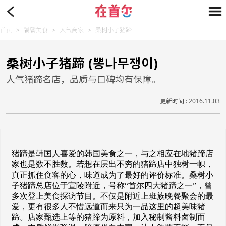
首页
>
饕餮美食
>
人气商家
>
桑树小子猪蹄
桑树小子猪蹄 (뽕나무쟁이)
人气猪蹄名店，品质与口碑均有保障。
更新时间 : 2016.11.03
猪蹄是韩国人喜爱的韩国美食之一，与之相应在地猪蹄店
家也是数不胜数。若想在层出不穷的猪蹄店中独树一帜，
真正抓住食客的心，味道成为了最好的评价标准。桑树小
子猪蹄总店位于宣陵附近，号称“首尔四大猪蹄之一”，曾
多次登上美食探访节目。不仅是附近上班族晚餐聚会的最
爱，更有很多人不惜远道而来只为一品这里的超美味猪
蹄。店家甄选上等的猪蹄为原料，加入秘制酱料卤制而