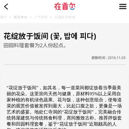
首页
>
饕餮美食
>
人气商家
>
花绽放于饭间
花绽放于饭间 (꽃, 밥에 피다)
田园料理套餐为2人份起点。
更新时间 : 2016.11.03
“花绽放于饭间”，如其名，每一道菜间都绽放着当季最美
丽的花朵。这里崇尚天然与健康，原材料95%以上采用自
家种植的有机绿色蔬果。花与饭，这种创意组合，使每道
菜的观赏价值被发挥到最大，比起口腹之欲，更像是一场
艺术的盛宴。地处仁寺洞的“花绽放于饭间”，完美融合传
统韩屋建筑与传统韩食料理，席间雅致古朴。推荐拌饭套
餐和田园料理套餐，鉴于“花绽放于饭间”近期颇高的人