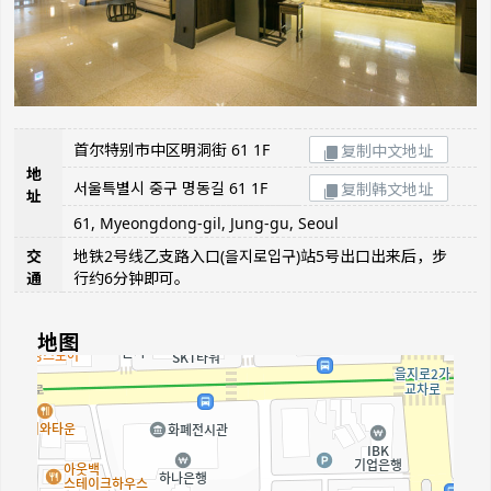
首尔特别市中区明洞街 61 1F
复制中文地址
地
서울특별시 중구 명동길 61 1F
复制韩文地址
址
61, Myeongdong-gil, Jung-gu, Seoul
交
地铁2号线乙支路入口(을지로입구)站5号出口出来后，步
通
行约6分钟即可。
地图