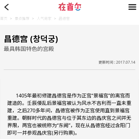
首页
>
景点推荐
>
人气商家
>
昌德宫
昌德宫 (창덕궁)
最具韩国特色的宫殿
更新时间 : 2017.07.14
1405年最初修建昌德宫是作为正宫“景福宫”的离宫而
建造的。壬辰倭乱后景福宫被认为风水不吉利而一直未重
建，之后270多年间，昌德宫被作为正宫使用直到景福宫
重建。朝鲜时代的昌德宫与位于其东边的昌庆宫之间并无
界限，两宫也被统称为“东阙”，现在从昌德宫经过含阳门
即可一并参观昌庆宫(另行购票)。