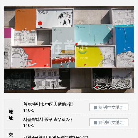
首尔特别市中区忠武路2街
复制中文地址
110-5
地
址
서울특별시 중구 충무로2가
复制韩文地址
110-5
交
地铁4号线明洞(명동)站2或3号出口