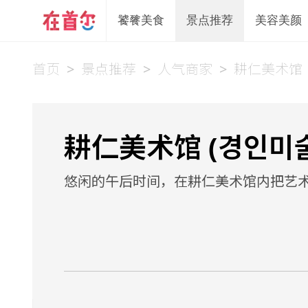
饕餮美食
景点推荐
美容美颜
首页
>
景点推荐
>
人气商家
>
耕仁美术馆
耕仁美术馆 (경인미
悠闲的午后时间，在耕仁美术馆内把艺