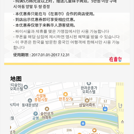
- 购满5万韩元及以上时，赠送儿童袜子两双。5만원 이상 구매
시 아동 양말 두 쌍 증정
- 本优惠券只能在与《在首尔》合作的商店使用。
- 到店出示优惠券即可享受相应优惠。
- 本优惠券仅限于来韩华人游客使用。
- 짜이서울과 제휴를 맺은 가맹점에서만 사용 가능합니다
- 쿠폰을 해당 상점에 제시하면 명시된 혜택을 받을 수 있습니다
- 이 쿠폰은 한국을 방문한 중국인 여행객에 한해서만 사용 가능
합니다
使用期限 : 2017.01.01-2017.12.31
地图