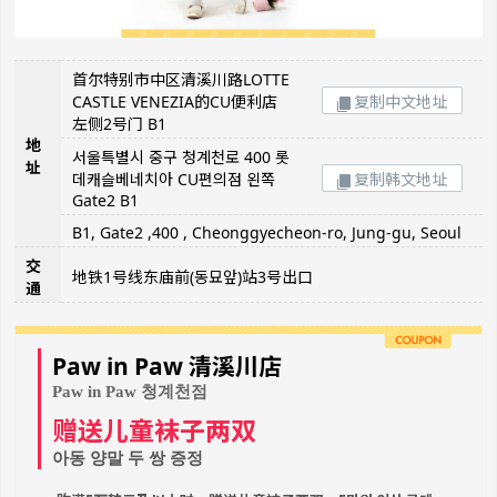
首尔特别市中区清溪川路LOTTE
CASTLE VENEZIA的CU便利店
复制中文地址
左侧2号门 B1
地
서울특별시 중구 청계천로 400 롯
址
데캐슬베네치아 CU편의점 왼쪽
复制韩文地址
Gate2 B1
B1, Gate2 ,400 , Cheonggyecheon-ro, Jung-gu, Seoul
交
地铁1号线东庙前(동묘앞)站3号出口
通
Paw in Paw 清溪川店
Paw in Paw 청계천점
赠送儿童袜子两双
아동 양말 두 쌍 증정