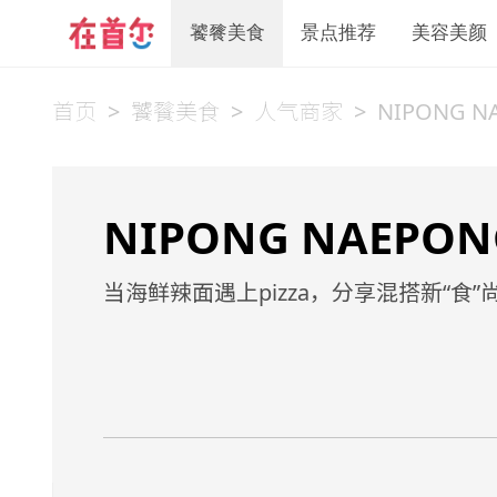
饕餮美食
景点推荐
美容美颜
首页
>
饕餮美食
>
人气商家
>
NIPONG N
NIPONG NAEPON
当海鲜辣面遇上pizza，分享混搭新“食”