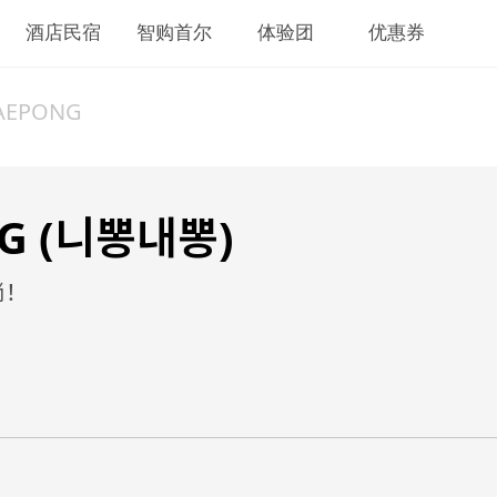
酒店民宿
智购首尔
体验团
优惠券
AEPONG
G (니뽕내뽕)
尚！