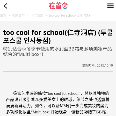
首页
>
智购首尔
>
人气商家
>
too cool for school(仁寺洞店)
too cool for school(仁寺洞店) (투쿨
포스쿨 인사동점)
特别适合秋冬季节使用的水润型BB霜与多项美妆产品
结合的“Multi box”！
更新时间 : 2015.10.10
极富艺术感的韩妆“
too cool for school
”，总以其独特的
产品设计吸引着众多爱美女士的眼球，细节之处也透露着
满满新鲜活力。如今，可以帮
MM
们一步完成美妆的魔力
多功能化妆盒“
Multi box
”开始现身
！该新品凝结了
BB
霜、