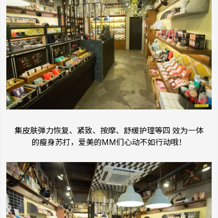
集皮肤弹力恢复、紧致、按摩、舒缓护理等四 效为一体
的瘦身苏打，爱美的MM们心动不如行动哦！