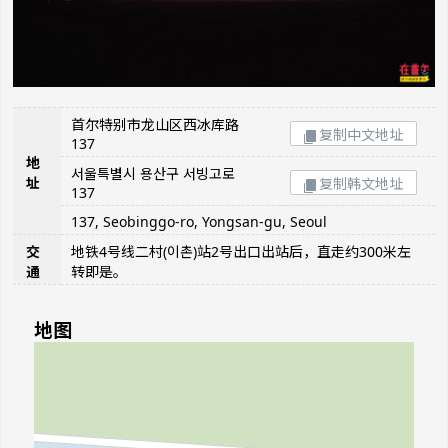
首尔特别市龙山区西冰库路
复制中文地址
137
地
서울특별시 용산구 서빙고로
址
复制韩文地址
137
137, Seobinggo-ro, Yongsan-gu, Seoul
交
地铁4号线二村(이촌)站2号出口出站后，直走约300米左
通
转即是。
地图