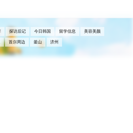
荐
探访后记
今日韩国
留学信息
美容美颜
区
首尔周边
釜山
济州