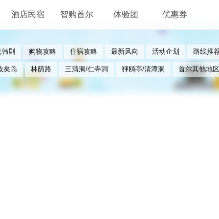
酒店民宿
智购首尔
体验团
优惠券
流韩剧
购物攻略
住宿攻略
最新风向
活动企划
路线推
汝矣岛
林荫路
三清洞/仁寺洞
狎鸥亭/清潭洞
首尔其他地