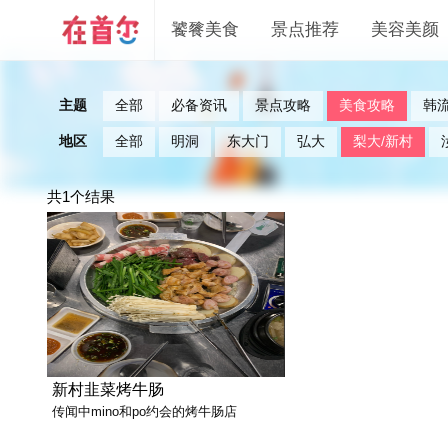
饕餮美食
景点推荐
美容美颜
主题
全部
必备资讯
景点攻略
美食攻略
韩
地区
全部
明洞
东大门
弘大
梨大/新村
共1个结果
新村韭菜烤牛肠
传闻中mino和po约会的烤牛肠店