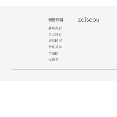
畅游韩国
饕餮美食
景点推荐
酒店民宿
智购首尔
体验团
优惠券