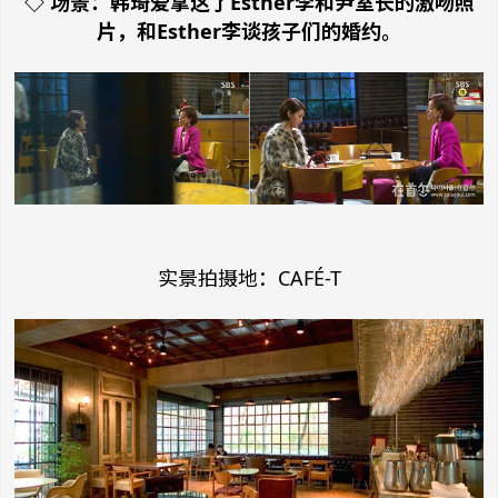
◇ 场景：韩琦爱拿这了Esther李和尹室长的激吻照
片，和Esther李谈孩子们的婚约。
实景拍摄地：CAFÉ-T