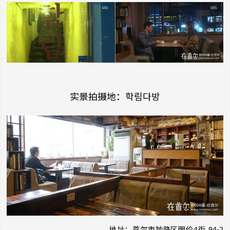
实景拍摄地：학림다방
地址：首尔市钟路区明伦4街 94-2