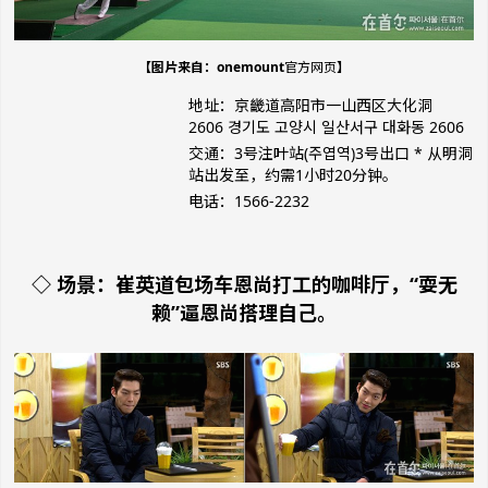
【图片来自：onemount
官方网页
】
地址：京畿道高阳市一山西区大化洞
2606 경기도 고양시 일산서구 대화동 2606
交通：3号注叶站(주엽역)3号出口 * 从明洞
站出发至，约需1小时20分钟。
电话：1566-2232
◇ 场景：崔英道包场车恩尚打工的咖啡厅，“耍无
赖”逼恩尚搭理自己。