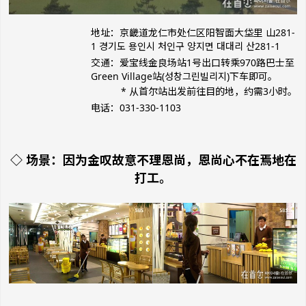
地址：京畿道龙仁市处仁区阳智面大垈里 山281-
1 경기도 용인시 처인구 양지면 대대리 산281-1
交通：爱宝线金良场站1号出口转乘970路巴士至
Green Village站(성창그린빌리지)下车即可。
* 从首尔站出发前往目的地，约需3小时。
电话：031-330-1103
◇ 场景：因为金叹故意不理恩尚，恩尚心不在焉地在
打工。