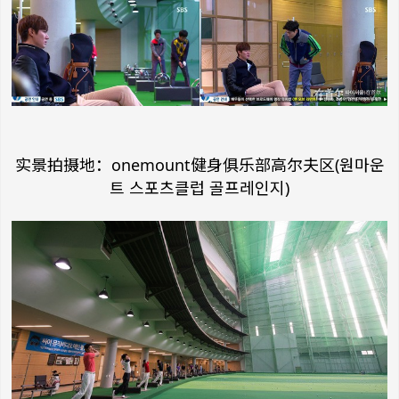
实景拍摄地：onemount健身俱乐部高尔夫区(원마운
트 스포츠클럽 골프레인지)