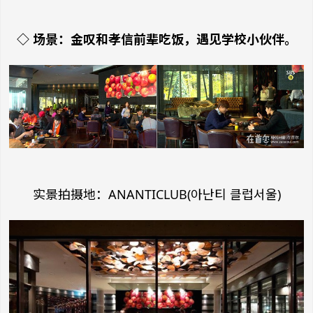
◇ 场景：金叹和孝信前辈吃饭，遇见学校小伙伴。
实景拍摄地：ANANTICLUB(아난티 클럽서울)