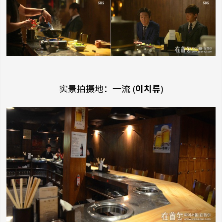
实景拍摄地：一流 (
이치류
)