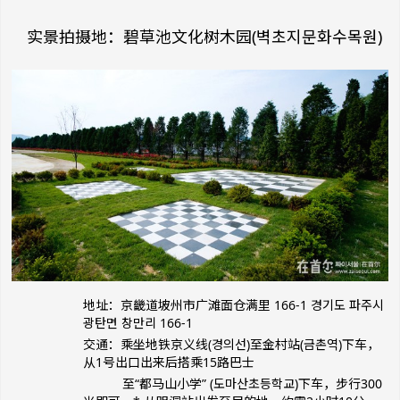
实景拍摄地：碧草池文化树木园(벽초지문화수목원)
地址：京畿道坡州市广滩面仓满里 166-1 경기도 파주시
광탄면 창만리 166-1
交通：乘坐地铁京义线(경의선)至金村站(금촌역)下车，
从1号出口出来后搭乘15路巴士
至“都马山小学” (도마산초등학교)下车，
步行300