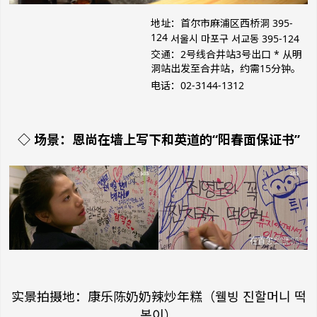
地址：首尔市麻浦区西桥洞 395-
124
서울시 마포구 서교동 395-124
交通：2号线合井站3号出口
* 从明
洞站出发至合井站，约需15分钟。
电话：02-3144-1312
◇ 场景：恩尚在墙上写下和英道的“阳春面保证书”
实景拍摄地：康乐陈奶奶辣炒年糕（웰빙 진할머니 떡
볶이）