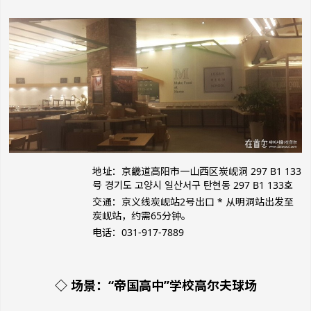
地址：京畿道高阳市一山西区炭岘洞 297 B1 133
号 경기도 고양시 일산서구 탄현동 297 B1 133호
交通：京义线炭岘站2号出口 * 从明洞站出发至
炭岘站，约需65分钟。
电话：031-917-7889
◇ 场景：“帝国高中”学校高尔夫球场