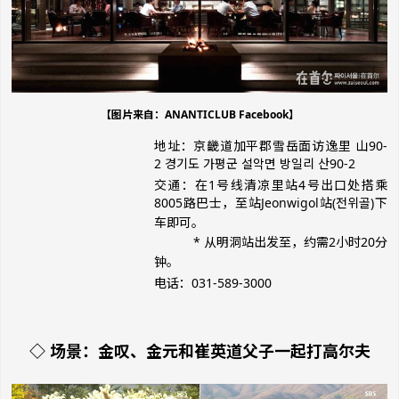
【图片来自：ANANTICLUB Facebook】
地址：京畿道加平郡雪岳面访逸里 山90-
2 경기도 가평군 설악면 방일리 산90-2
交通：在1号线清凉里站4号出口处搭乘
8005路巴士，至站Jeonwigol站(전위골)下
车即可。
* 从明洞站出发至，约需2小时20分
钟。
电话：031-589-3000
◇ 场景：金叹、金元和崔英道父子一起打高尔夫