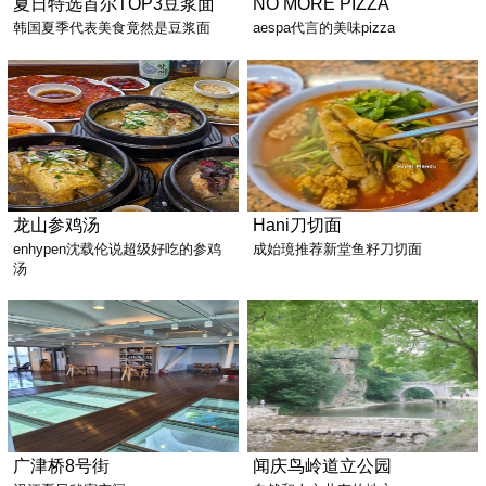
夏日特选首尔TOP3豆浆面
NO MORE PIZZA
韩国夏季代表美食竟然是豆浆面
aespa代言的美味pizza
龙山参鸡汤
Hani刀切面
enhypen沈载伦说超级好吃的参鸡
成始璄推荐新堂鱼籽刀切面
汤
广津桥8号街
闻庆鸟岭道立公园