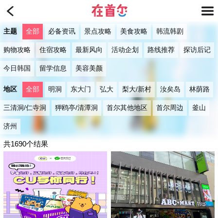
主题
全部
必备资讯
景点攻略
美食攻略
韩流韩剧
购物攻略
住宿攻略
最新风向
活动企划
路线推荐
探访后记
今日韩国
留学信息
美容美颜
地区
全部
明洞
东大门
弘大
梨大/新村
汝矣岛
林荫路
三清洞/仁寺洞
狎鸥亭/清潭洞
首尔其他地区
首尔周边
釜山
济州
共1690个结果