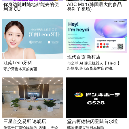
你身边随时随地都能去的便
ABC Mart (韩国最大的多品
利店 CU
类鞋子卖场)
现代百货 新村店
江南Leon牙科
与全球 AI 聊天机器人【 Heidi 】一
起畅享现代百货新村店购物。
守护牙齿本真的美丽
三星金交易所 论岘店
堂吉柯德快闪登陆首尔啦
坐落于江南论岘洞的 店铺 ，无论
韩国也能买到日本同款