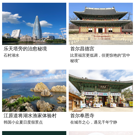
乐天塔旁的治愈秘境
首尔昌德宫
石村湖水
比景福宫更低调，但更惊艳的“宫中
秘境”
江原道将湖水渔家体验村
首尔奉恩寺
韩国小众夏日度假景点
在城市之心，遇见千年宁静