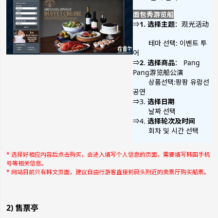
面包秀游览船
⇒
1.
选择主题
：观光活动
테마 선택: 이벤트 투
어
⇒
2
.
选择商品
： Pang
Pang游览船公演
상품선택:팡팡 유람선
공연
⇒3.
选择日期
날짜 선택
⇒4.
选择轮次及时间
회차 및 시간 선택
* 选择好相应内容后点击购买，会进入填写个人信息的页面，需要填写韩国手机
号等相关信息。
* 网站目前只有韩文页面，建议自由行游客直接到码头附近的卖票厅购买船票。
2) 售票亭