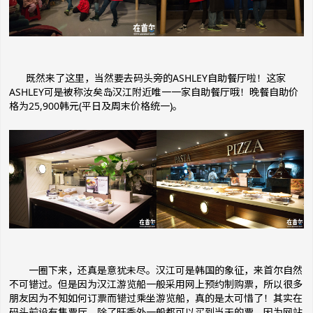
既然来了这里，当然要去码头旁的ASHLEY自助餐厅啦！这家
ASHLEY可是被称汝矣岛汉江附近唯一一家自助餐厅哦！晚餐自助价
格为25,900韩元(平日及周末价格统一)。
一圈下来，还真是意犹未尽。汉江可是韩国的象征，来首尔自然
不可错过。但是因为汉江游览船一般采用网上预约制购票，所以很多
朋友因为不知如何订票而错过乘坐游览船，真的是太可惜了！其实在
码头前设有售票厅，除了旺季外一般都可以买到当天的票。因为网站