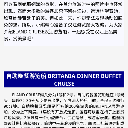
可以看到她那婀娜的身影，在首尔旅游时拍的照片中也经常
出现。然而大多数的游客却只停留在江边，远远地望着她，
欣赏她静若处子的美。但如此一来，你却无法发现她动如脱
兔的魅。所以，小编精心准备了汉江游览船大攻略，为大家
介绍ELAND CRUISE汉江游览船，一起感受在汉江上品美
食，赏美景吧！
自助晚餐游览船 BRITANIA DINNER BUFFET
CRUISE
ELAND CRUISE码头分为1号和2号，自助晚餐游览船是在1号码
头。每晚7：30分从汝矣岛出发，至盘浦大桥后回航，全程大约航行
90分钟。自助晚餐游览船是可容纳200名游客的BRITANIA号游览
船，分为上下两层。1层设有开放式走廊，游客可以坐在椅子上欣赏
江边风景。2层设有一个小型舞台，供驻唱歌手或游客表演。船舱内
部设计堪比高级餐厅，简约中带着浪漫的气氛。船顶上挂着贝壳制成