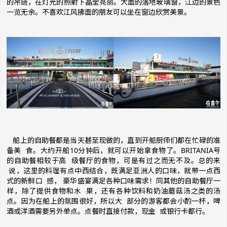
的吊链，在灯光的照射下晶莹亮丽。大面的落地玻璃窗，江边的景色
一览无余。不喜欢江风拂面的朋友可以坐在窗边欣赏美景。
船上的自助餐都是当天甚至现做的，直到开船厨师们都在忙碌的准
备美 食。大约开船10分钟后，就可以开始拿食物了。BRITANIA号
的自助餐相较于高 级餐厅的食物，可是有过之而无不及。总的来
说，这里的料理有点中西结合，既满足亚洲人的口味，就带一点西
式的新鲜口 感， 豪华盛宴满足各种口味需求！同其他的自助餐厅一
样，除了提供食物和水 果，还有各种饮料和奶油蘑菇汤之类的汤
点。因为在船上的氛围很好，所以大 部分的游客都会小酌一杯，啤
酒或洋酒需要另外单点。点餐时直接付款，现金 或银行卡都行。