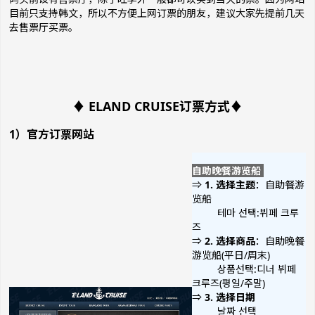
目前只支持韩文，所以不方便上网订票的朋友，建议大家先提前几天
去售票厅买票。
♦ ELAND CRUISE订票方式♦
1）官方订票网站
自助晚餐游览船
⇒
1. 选择主题
：自助餐游
览船
테마 선택:뷔페 크루
즈
⇒
2. 选择商品
：自助晚餐
游览船(平日/周末)
상품선택:디너 뷔페
크루즈(평일/주말)
⇒
3. 选择日期
날짜 선택