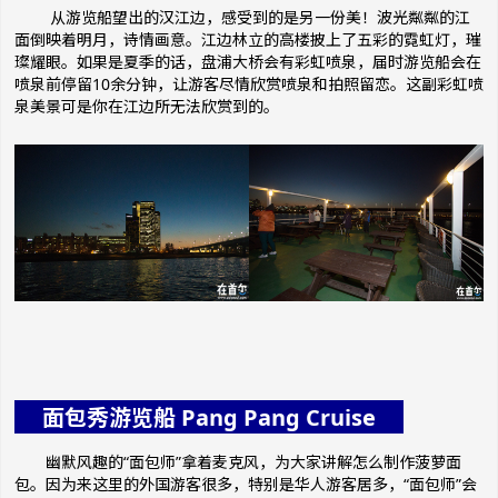
从游览船望出的汉江
边，感受到的是另一份美！波光粼粼的江
面倒映着明月，诗情画意。江边林立的高楼披上了五彩的霓虹灯，璀
璨耀眼。如果是夏季的话，盘浦大桥会有彩虹喷泉，届时游览船会在
喷泉前停留10余分钟，让游客尽情欣赏喷泉和拍照留恋。这副彩虹喷
泉美景可是你在江边所无法欣赏到的。
面包秀游览船 Pang Pang Cruise
幽默风趣的“面包师”拿着麦克风，为大家讲解怎么制作菠萝面
包。因为来这里的外国游客很多，特别是华人游客居多，“面包师”会