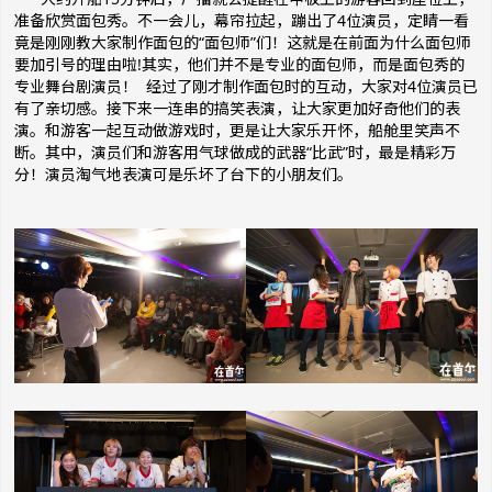
准备欣赏面包秀。不一会儿，幕帘拉起，蹦出了4位演员，定睛一看
竟是刚刚教大家制作面包的“面包师”们！这就是在前面为什么面包师
要加引号的理由啦!其实，他们并不是专业的面包师，而是面包秀的
专业舞台剧演员！ 经过了刚才制作面包时的互动，大家对4位演员已
有了亲切感。接下来一连串的搞笑表演，让大家更加好奇他们的表
演。和游客一起互动做游戏时，更是让大家乐开怀，船舱里笑声不
断。其中，演员们和游客用气球做成的武器“比武”时，最是精彩万
分！演员淘气地表演可是乐坏了台下的小朋友们。