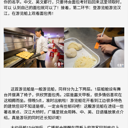
你的名字。中文、英文都行，只要待会面包考好后回来这里领取时，
可以 认到自己的面包就可以了！接着，第二环节：登游览船游览汉
江，在游览船上观看面包秀！
这首游览船是一般游览船，同样分为上下两层。1层船舱设有舞
台并摆满了椅子，供欣赏面包秀。2层是露天甲板，很多情侣喜欢在
这相拥而坐。傍晚5点，准时出航啦！游览船花开看到江边很多特色
的建筑但却不知道是哪，一定会有些郁闷吧！这艘游览船在途径一些
著名景点、汉江大桥时，广播里就会用韩、中、英、日语播放景点介
绍，真是游玩的同时还长知识呢！
大约开船15分钟后，广播就会提醒在甲板上的游客回到座位上，