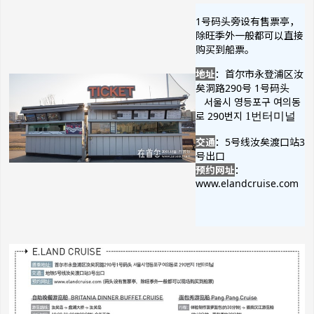
1号码头旁设有售票亭，
除旺季外一般都可以直接
购买到船票。
地址
：首尔市永登浦区汝
矣洞路290号 1号码头
서울시 영등포구 여의동
로 290번지
1번터미널
交通
：5号线汝矣渡口站3
号出口
预约网址
：
www.elandcruise.com