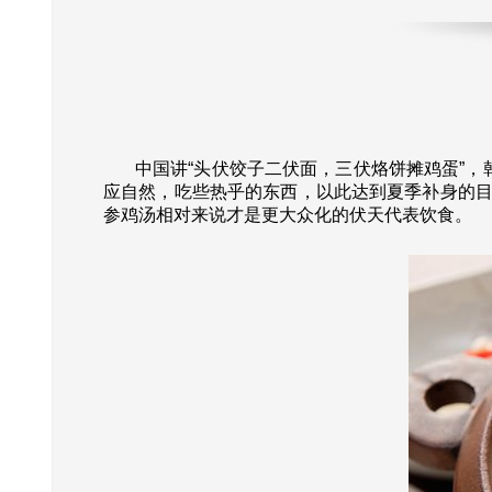
中国讲“头伏饺子二伏面，三伏烙饼摊鸡蛋”，韩
应自然，吃些热乎的东西，以此达到夏季补身的目
参鸡汤相对来说才是更大众化的伏天代表饮食。