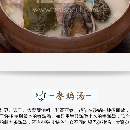
枣、栗子、大蒜等辅料，和高丽参一起放在砂锅内炖煮而成，
了许多特别版本的参鸡汤。如只用半只鸡做出来的半鸡汤，适
的韩方参鸡汤，还有些独具特色与众不同的锅巴参鸡汤、大酱参