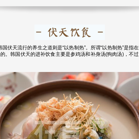
国伏天流行的养生之道则是“以热制热”。所谓“以热制热”是指
的。韩国伏天的进补饮食主要是参鸡汤和补身汤(狗肉汤)，不