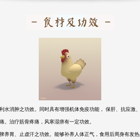
利水消肿之功效。同时具有增强机体免疫功能， 保肝、抗应激
痛。治疗筋骨疼痛，风寒湿痹有一定功效。
脾养胃、止虚汗之功效。能够补养人体正气，食用后周身有发热