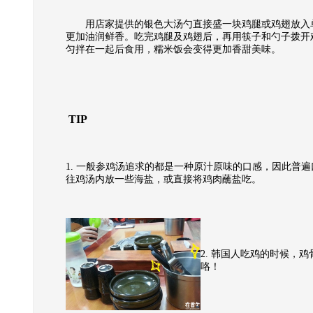
用店家提供的银色大汤勺直接盛一块鸡腿或鸡翅放入单
更加油润鲜香。吃完鸡腿及鸡翅后，再用筷子和勺子拨开
匀拌在一起后食用，糯米饭会变得更加香甜美味。
TIP
1. 一般参鸡汤追求的都是一种原汁原味的口感，因此普
往鸡汤内放一些海盐，或直接将鸡肉蘸盐吃。
2. 韩国人吃鸡的时候，
咯！