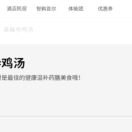
酒店民宿
智购首尔
体验团
优惠券
】高峰参鸡汤
参鸡汤
对是最佳的健康温补药膳美食哦！