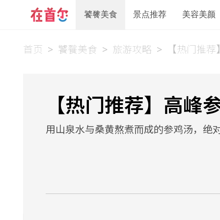
饕餮美食
景点推荐
美容美颜
首页
>
饕餮美食
>
旅游攻略
>
【热门推荐
【热门推荐】高峰
用山泉水与桑黄熬煮而成的参鸡汤，绝