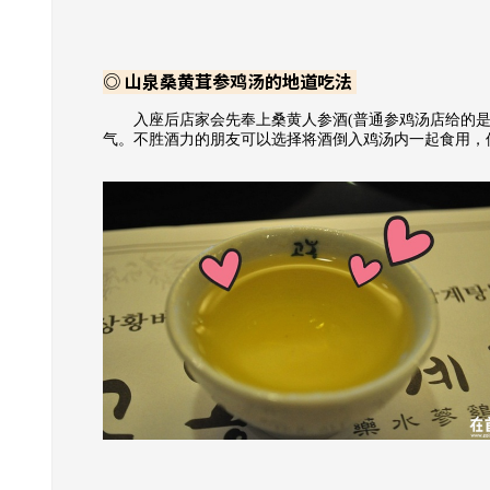
◎
山泉桑黄茸参鸡汤的
地道
吃法
入座后店家会先奉上桑黄人参酒(普通参鸡汤店给的是
气。不胜酒力的朋友可以选择将酒倒入鸡汤内一起食用，