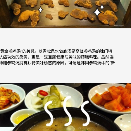
“黄金参鸡汤“的美誉。以青松泉水做底汤是高峰参鸡汤的独门特
抗癌功效的桑黄，更是一道兼顾健康与美味的药膳料理。虽然选
药膳参鸡汤拥有独特美味诱惑的原因，可谓是韩国参鸡汤中的“新