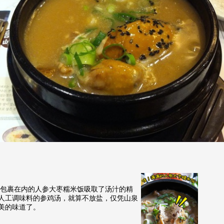
包裹在内的人参大枣糯米饭吸取了汤汁的精
人工调味料的参鸡汤，就算不放盐，仅凭山泉
美的味道了。