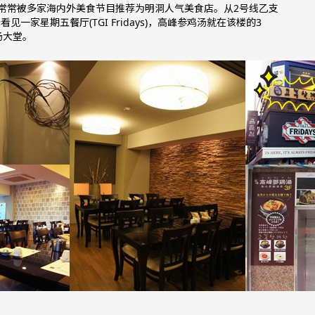
常常被多家海内外美食节目推荐为明洞人气美食店。从2号线乙支
一家星期五餐厅(TGI Fridays)，高峰参鸡汤就在该楼的3
汤大堂。