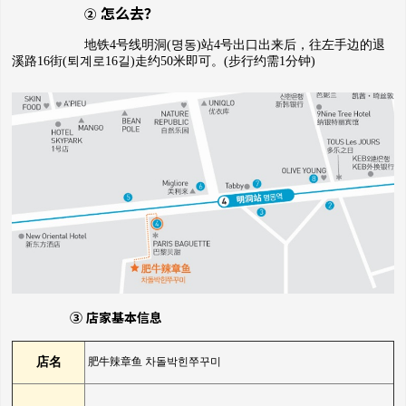
怎么去？
②
地铁4号线明洞(명동)站4号出口出来后，往左手边的退
溪路16街(퇴계로16길)走约50米即可。(步行约需1分钟)
③ 店家基本信息
店名
肥牛辣章鱼 차돌박힌쭈꾸미