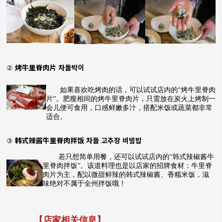
烤牛里脊肉片
차돌박이
②
如果喜欢吃烤肉的话，可以试试店内的“烤牛里脊肉
片”。肥瘦相间的烤牛里脊肉片，只需放在炭火上烤制一
会儿便可食用，口感鲜嫩多汁，搭配米饭或蔬菜都非常
适合。
韩式辣酱牛里脊肉拌饭
차돌
고추장
비빔밥
③
若只想简单用餐，还可以试试店内的“韩式辣椒酱牛
里脊肉拌饭”。该道料理也是以店家的招牌食材：牛里脊
肉片为主，配以微甜鲜辣的韩式辣椒酱、香糯米饭，滋
味绝对不属于全州拌饭哦！
【店家相关信息】