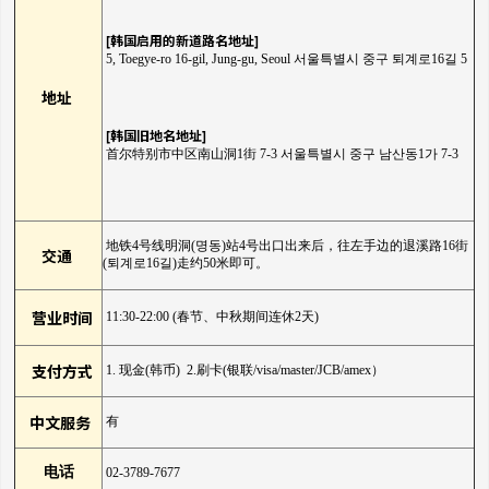
[韩国启用的新道路名地址]
5, Toegye-ro 16-gil, Jung-gu, Seoul
서울특별시 중구 퇴계로16길 5
地址
[韩国旧地名地址]
首尔特别市中区南山洞1街 7-3
서울특별시 중구 남산동1가 7-3
地铁4号线明洞(명동)站4号出口出来后，往左手边的退溪路16街
交通
(퇴계로16길)走约50米即可。
营业时间
11:30-22:00 (春节、中秋期间连休2天)
支付方式
1. 现金(韩币) 2.刷卡(银联/visa/master/JCB/amex）
中文服务
有
电话
02-3789-7677