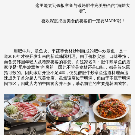
这里能尝到铁板章鱼与碳烤肥牛完美融合的“海陆大
餐",
喜欢深度挖掘美食的饕客们一定要MARK哦！
用肥牛片、章鱼块、平菇等食材炒制而成的肥牛炒章鱼，是一
道2010年才被开发出来的新式韩国料理。由于价格实惠、口味香辣，
而备受韩国年轻人及嗜辣饕
客的喜爱。而这家名叫：肥牛辣章鱼的店
家便是“肥牛炒章鱼”的鼻祖，因此不管是食材还是口味，都是首尔屈
指可数的。因此该店开业不足4年，便凭借肥牛炒章鱼这道料理而迅
速成为了首尔超人气美食店。虽然该店位于明洞，但由于不属于明洞
闹市区，因此店内的中国饕客并不多，慕名前往的主要是韩国饕客。