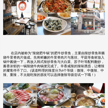
在店内被称为“辣烧肥牛锅”的肥牛炒章鱼，主要由辣炒章鱼和酱
烧牛里脊肉片做成。先将鲜嫩的牛里脊肉片与葱丝、平菇等食材放入
锅中酱烧一下，再放入韩式辣炒章鱼与大白菜、苏子叶等配料翻炒，
酱香浓郁的一锅辣烧牛肉锅便完成了。辛香咸辣的辣味诱惑，让嗜辣
的饕客停不了口。(该道料理的辣度分为4个等级：微辣、中微辣、中
辣、重辣，不太能吃辣的朋友可以选择微辣等级尝试一下哦！)