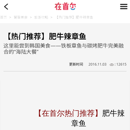
首页
>
饕餮美食
>
旅游攻略
>
【热门推荐】肥牛辣章鱼
【热门推荐】肥牛辣章鱼
这里能尝到韩国美食——铁板章鱼与碳烤肥牛完美融
合的“海陆大餐”
更新时间
2016.11.03
: 12615
【在首尔热门推荐】
肥牛辣
章鱼