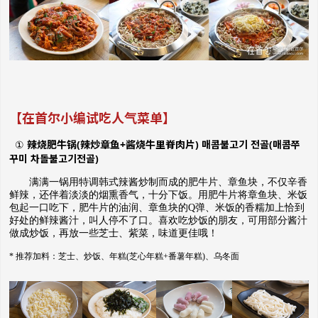
【在首尔小编试吃人气菜单】
辣烧肥牛锅(辣炒章鱼+酱烧牛里脊肉片)
매
콤불고기
전골
(
매콤쭈
①
꾸미
차돌불고기전골
)
满满一锅用特调韩式辣酱炒制而成的肥牛片、章鱼块，不仅辛香
鲜辣，还伴着淡淡的烟熏香气，十分下饭。用肥牛片将章鱼块、米饭
包起一口吃下，肥牛片的油润、章鱼块的Q弹、米饭的香糯加上恰到
好处的鲜辣酱汁，叫人停不了口。喜欢吃炒饭的朋友，可用部分酱汁
做成炒饭，再放一些芝士、紫菜，味道更佳哦！
* 推荐加料：芝士、炒饭、年糕(芝心年糕+番薯年糕)、乌冬面