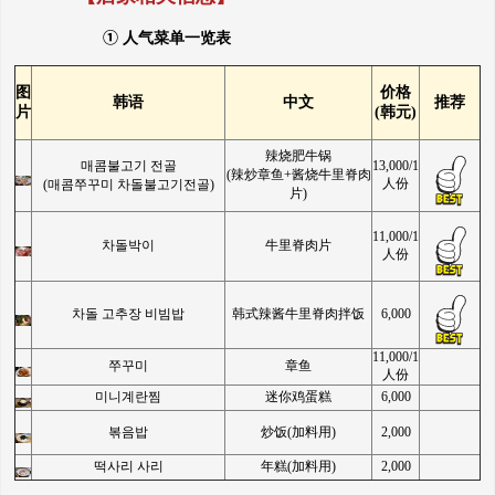
①
人气菜单一览表
图
价格
韩语
中文
推荐
片
(
韩元)
辣烧肥牛锅
매콤불고기 전골
13,000/1
(辣炒章鱼+酱烧牛里脊肉
人份
(매콤쭈꾸미 차돌불고기전골)
片)
11,000/1
차돌박이
牛里脊肉片
人份
차돌 고추장 비빔밥
韩式辣酱牛里脊肉拌饭
6,000
11,000/1
쭈꾸미
章鱼
人份
미니계란찜
迷你鸡蛋糕
6,000
볶음밥
炒饭(加料用)
2,000
떡사리 사리
年糕(加料用)
2,000