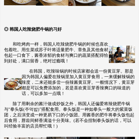
◎ 韩国人吃辣烧肥牛锅的习好
和吃烤肉一样，韩国人吃辣烧肥牛锅的时候也喜欢
包着吃。用生菜或苏子叶将适量肥牛、章鱼及其他食材
包起一口食下，酱香浓郁的食材与爽口的蔬菜搭配得恰
到好处，满口留香，绝对过瘾哦！
在韩国，吃辣味锅的时候店家都会送一份黄豆芽。那是
因为韩国人偏爱在辣锅里加入黄豆芽食用，一来缓解辣锅的
辣度，二来还能多尝一份辣酱黄豆芽。一般情况下，黄豆芽
都是可以免费添加的，若是喜欢黄豆芽香辣爽口的味道的
话，可以多加一点哦！
除了用剩余的酱汁做成炒饭之外，韩国人还偏爱将辣烧肥牛锅
与“拳头饭(주먹밥)”搭配食用。拳头饭是一种如拳头一般大的紫菜饭
团，之后演变成一种更易下口的小饭团。用酱香的肥牛将拳头饭包起
后食用，唇齿间鲜香满溢十分美味。(若不会捏制拳头饭的话，可以
叫经验丰富的店员帮
忙哦！)