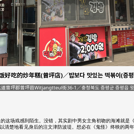
饭好吃的炒年糕(曾坪店)／밥보다
맛있는
떡볶이
(
증평
道曾坪郡曾坪邑Witjangtteul街36-1／충청북도 증평군 증평읍 윗
的这场戏感到陌生。没错，其实剧中男女主角初吻的海滩就是《
以清楚地看见身后的注文津防波堤。想必在《鬼怪》终映的两