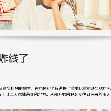
又意义特别的地方，在电影初半段占据了重要比重的炒年糕店无疑
义上让二人感情萌芽的地方。从刚开始的假装交往到后来的雨