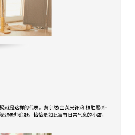
就是这样的代表。黄宇然(金英光饰)和桓胜熙(朴
天躲避老师追赶，恰恰是如此富有日常气息的小店，