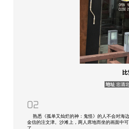
比
地址
忠清北
熟悉《孤单又灿烂的神：鬼怪》的人不会对海边
金信的注文津。沙滩上，两人席地而坐的画面中可
了。