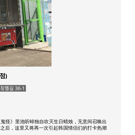
점)
장뜰길 36-1
鬼怪》里池听晫独自吹灭生日蜡烛，无意间召唤出
年之后，这里又将再一次引起韩国情侣们的打卡热潮