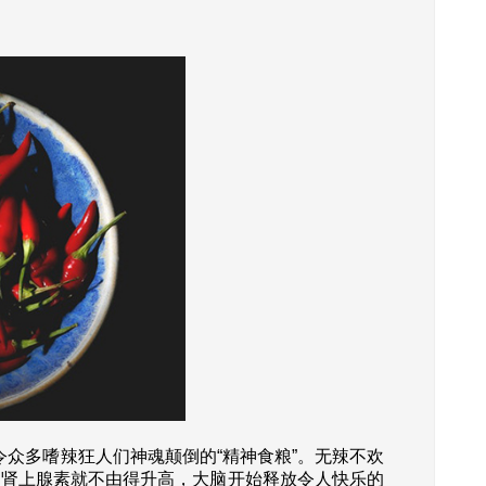
众多嗜辣狂人们神魂颠倒的“精神食粮”。无辣不欢
物肾上腺素就不由得升高，大脑开始释放令人快乐的