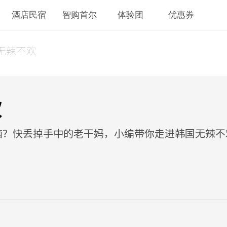
酒店民宿
智购首尔
体验团
优惠券
无辣不欢
欢
恼？快丢掉手中的老干妈，小编带你走进韩国无辣不