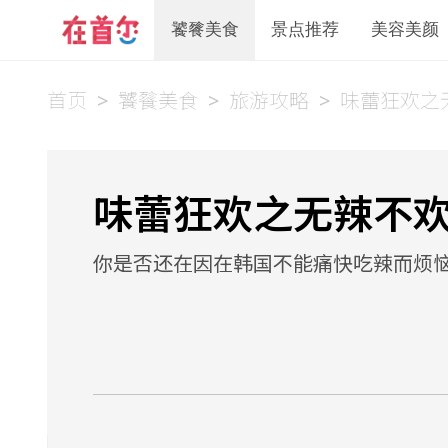
饕餮美食
景点推荐
美容美颜
首页
>
饕餮美食
>
旅游攻略
>
味蕾狂欢之
味蕾狂欢之无辣不
你是否还在因在韩国不能痛快吃辣而烦