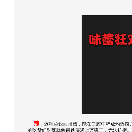
辣
，这种尖锐而强烈，能在口腔中释放灼热感
的吃货们对辣就像钢铁侠遇上万磁王，无法抗拒。