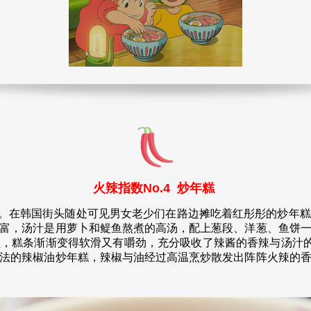
火辣指数No.4 炒年糕
在韩国街头随处可见男女老少们在路边摊吃着红彤彤的炒年糕
富，汤汁是用萝卜和鳀鱼熬煮的高汤，配上葱段、洋葱、鱼饼
，糕条渐渐变得软滑又有嚼劲，充分吸收了辣酱的香辣与汤汁的
法的辣椒油炒年糕，辣椒与油经过高温烹炒散发出阵阵火辣的