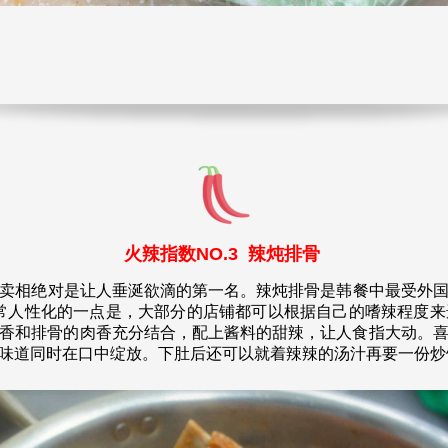
火辣指数NO.3 辣炖排骨
卖相绝对是让人垂涎欲滴的第一名。辣炖排骨是韩餐中最受外国
非常人性化的一点是，大部分的店铺都可以根据自己的嗜辣程度
香和排骨的肉香充分结合，配上酱料的甜辣，让人食指大动。
味道同时在口中绽放。下肚后还可以就着辣辣的汤汁再要一份炒