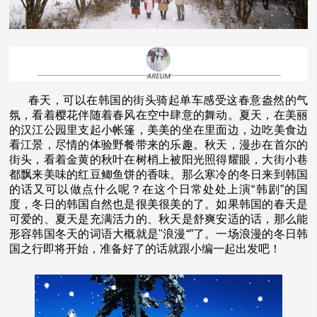
春天，可以在韩国的街头骑起单车感受这春意盎然的气
氛，看着樱花伴随着春风在空中肆意的舞动。夏天，在美丽
的汉江公园里支起小帐篷，美美的坐在里面边，边吃美食边
看江景，尽情的体验野餐带来的乐趣。秋天，漫步在首尔的
街头，看着金黄的秋叶在树梢上被阳光照得耀眼，大街小巷
都飘来美味的红豆鲫鱼饼的香味。那么寒冷的冬日来到韩国
的话又可以做点什么呢？在这个日常处处上演“韩剧”的国
度，冬日的韩国自然也是很美很美的了。如果韩国的春天是
可爱的、夏天是充满活力的、秋天是舒爽安适的话，那么能
形容韩国冬天的词语大概就是"浪漫“”了。一场浪漫的冬日韩
国之行即将开始，准备好了的话就跟小编一起出发吧！