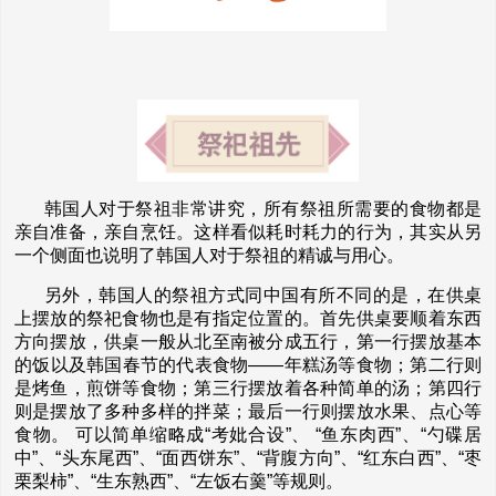
韩国人对于祭祖非常讲究，所有祭祖所需要的食物都是
亲自准备，亲自烹饪。这样看似耗时耗力的行为，其实从另
一个侧面也说明了韩国人对于祭祖的精诚与用心。
另外，韩国人的祭祖方式同中国有所不同的是，在供桌
上摆放的祭祀食物也是有指定位置的。首先供桌要顺着东西
方向摆放，供桌一般从北至南被分成五行，第一行摆放基本
的饭以及韩国春节的代表食物——年糕汤等食物；第二行则
是烤鱼，煎饼等食物；第三行摆放着各种简单的汤；第四行
则是摆放了多种多样的拌菜；最后一行则摆放水果、点心等
食物。 可以简单缩略成“考妣合设”、 “鱼东肉西”、“勺碟居
中”、“头东尾西”、“面西饼东”、“背腹方向”、“红东白西”、“枣
栗梨柿”、“生东熟西”、“左饭右羹”等规则。