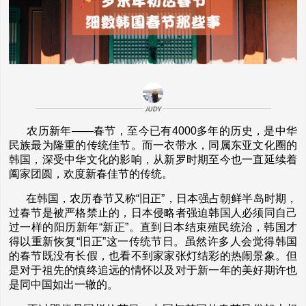
农历新年——春节，至今已有4000多年的历史，是中华
民族最为隆重的传统佳节。而一衣带水，同属东亚文化圈的
韩国，深受中华文化的影响，从新罗时期至今也一直延续着
阖家团圆，欢度新春佳节的传统。
在韩国，农历春节又称“旧正”，日本强占朝鲜半岛时期，
过春节是被严格禁止的，日本侵略者强迫韩国人必须同自己
过一样的阳历新年“新正”。直到日本结束殖民统治，韩国才
得以重新恢复“旧正”这一传统节日。
虽然许多人会觉得韩国
的春节既没有长假，也看不到家家张灯结彩的热闹景象。但
是对于祖先的慎终追远的情怀以及对于新一年的美好期许也
是同中国如出一辙的。