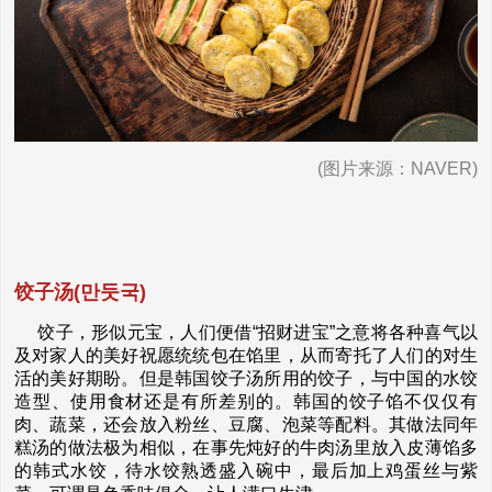
(图片来源：NAVER)
饺子汤(만둣국)
饺子，形似元宝，人们便借“招财进宝”之意将各种喜气以
及对家人的美好祝愿统统包在馅里，从而寄托了人们的对生
活的美好期盼。但是韩国饺子汤所用的饺子，与中国的水饺
造型、使用食材还是有所差别的。韩国的饺子馅不仅仅有
肉、蔬菜，还会放入粉丝、豆腐、泡菜等配料。其做法同年
糕汤的做法极为相似，在事先炖好的牛肉汤里放入皮薄馅多
的韩式水饺，待水饺熟透盛入碗中，最后加上鸡蛋丝与紫