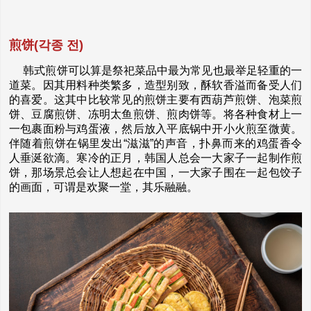
煎饼(각종 전)
韩式煎饼可以算是祭祀菜品中最为常见也最举足轻重的一
道菜。因其用料种类繁多，造型别致，酥软香溢而备受人们
的喜爱。这其中比较常见的煎饼主要有西葫芦煎饼、泡菜煎
饼、豆腐煎饼、冻明太鱼煎饼、煎肉饼等。将各种食材上一
一包裹面粉与鸡蛋液，然后放入平底锅中开小火煎至微黄。
伴随着煎饼在锅里发出“滋滋”的声音，扑鼻而来的鸡蛋香令
人垂涎欲滴。寒冷的正月，韩国人总会一大家子一起制作煎
饼，那场景总会让人想起在中国，一大家子围在一起包饺子
的画面，可谓是欢聚一堂，其乐融融。