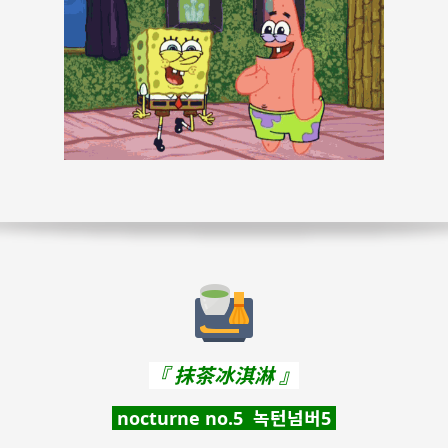
『
抹茶冰淇淋
』
nocturne no.5 녹턴넘버5