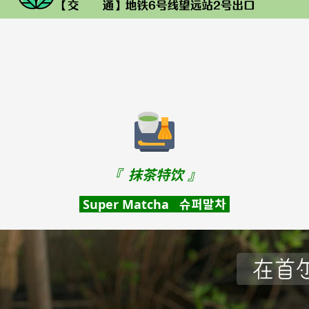
『
抹茶特饮
』
Super Matcha 슈퍼말차