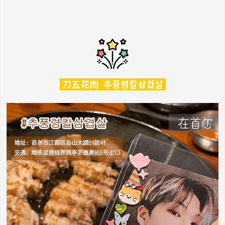
刀五花肉 추풍령칼삼겹살