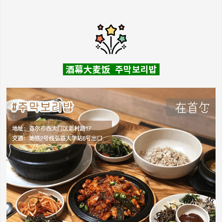
酒幕大麦饭 주막보리밥