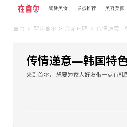
饕餮美食
景点推荐
美容美颜
首页
>
智购首尔
>
旅游攻略
>
传情递意—
传情递意—韩国特
来到首尔， 想要为家人好友带一点有韩