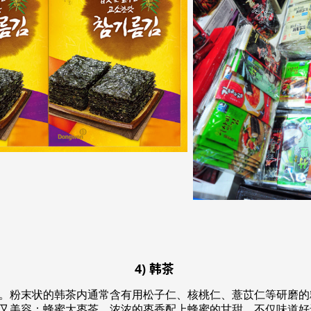
4) 韩茶
。粉末状的韩茶内通常含有用松子仁、核桃仁、薏苡仁等研磨的
又美容；蜂蜜大枣茶，浓浓的枣香配上蜂蜜的甘甜，不仅味道好