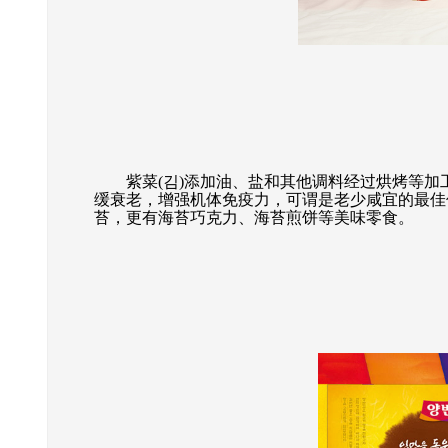
紫菜(김)添加油、盐和其他调料经过烘烤等加工
缓衰老，增强机体免疫力，可谓是老少咸宜的最佳
苔，更有海苔巧克力、海苔煎饼等美味零食。