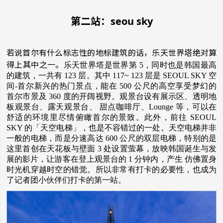
第二站：seou sky
若说首尔有什么标志性的地标建筑的话，乐天世界塔绝对算
得上其中之一。
乐
天世界塔是世界第
5
，同
时
也是
韩国
最高
的建筑，一共有
123
层
。其中
117
~
123
层
是
SEOUL SKY
空
间
-
首尔新
兴
的
热门
景点，能在
500
公尺的高空享受
梦
幻的
首尔市景及
360
度的
开阔视
野。
观
景台
设
有展示
区
、透明地
板
观
景台、露天
观
景台、
甜
点咖
啡厅
、
Lounge
等，可以在
舒适的
环
境里
尽
情俯瞰首尔的景致。
此外，前往
SEOUL
SKY
的「天空
电
梯」，也是不容
错过
的一
处
。天空
电
梯
并
非
一般的
电
梯，而是分速高
达
600
公尺的
双层电
梯，特
别
的是
这
里首
创
在天花板
与
壁面
3
处设
置
萤
幕，放映
韩国诞
生
与发
展的影片，
让
游客在登上
观
景台的
1
分
钟内
，
产
生 仿佛置身
时
光机穿越
时
空的
错觉
。所以非常有打卡的必要性，也成为
了记者团小伙伴们打卡的第一站。