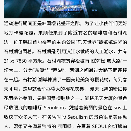
活动进行期间正是韩国樱花盛开之际，为了让小伙伴们更好
地打卡樱花照，来顺便来到了附近有名的咖啡店和石村湖
边。位于韩国首尔蚕室的主题公园“乐天世界”被粼粼波光的
石村湖包围着。石村湖是 引用汉江水做成的人工湖水，共有
21 万 7850 平方米。石村湖被贯穿松坡南北的“松 坡大路”一
切为二，分为“东湖”与“西湖”，两湖之间通过大路下面连接
在一起。石村湖 湖岸种满了一圈美轮美奂的樱花树，每到春
天 4 月，这里就会举办盛大的樱花庆典， 漫天飞舞的粉红樱
花雨格外美丽，是韩国赏樱胜地之一。能将乐天大厦的景色
尽收眼底的咖啡厅 Seoulism，凭借着美丽的景色在 sns 上
收获了众多人气。在黄昏时段 Seoulism 的景色很是美丽动
人，温柔又充满着独特的 氛围感。在写着 SEOUL 的灯牌前