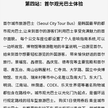
第四站：首尔观光巴士体验
首尔城市旅游巴士（Seoul City Tour Bus）是韩国最早的都
市观光巴士,让来到首尔的游客们利用巴士享受充满魅力的首
尔面貌。 每个公交车座位都设置了个人音响指南系统,可以
一边听故宫、博物馆等旅游胜地的丰富说明,一边游览首尔。
给来到首尔想要轻松游览的外国游客， 带来愉快舒适的首尔
旅行。景福宫、昌德宫、昌庆宫、德寿宫等主要宫殿和首尔
塔、青瓦台、南山谷韩屋村、仁寺洞、大学路、国立中央博
物馆、世光岛、瑞来村等市中心名胜以及南大门、东大门、
明洞、江南站、林荫道、COEX、乐天世界塔等著名购物城
都包含在路线中。城市观光巴士以光化门为起点，是循环运
行规定路线的班车型旅游巴士。 购买1日使用券后 乘坐城市