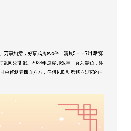
万事如意，好事成兔two倍！
清晨5－－7时即“卯
时就同兔搭配。
2023年是癸卯兔年，癸为黑色，卯
的耳朵侦测着四面八方，任何风吹动都逃不过它的耳