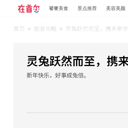
饕餮美食
景点推荐
美容美颜
首页
>
旅游攻略
>
灵兔跃然而至，携来新
灵兔跃然而至，携
新年快乐，好事成兔倍。