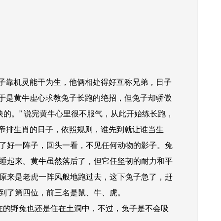
子靠机灵能干为生，
他俩相处得好互称兄弟，
日子
。于是黄牛虚心求教兔子长跑的绝招，但兔子却骄傲
的。” 说完
黄牛心里很不服气，从此开始练长跑，
排生肖的日子，依照规则，谁先到就让谁当生
了好一阵子，回头一看，不见任何动物的影子。兔
睡起来。
黄牛虽然落后了，但它任坚韧的耐力和平
原来是老虎一阵风般地跑过去，这下兔子急了，赶
到了第四位，前三名是鼠、牛、虎。
在的野兔也还是住在土洞中，不过，兔子是不会吸