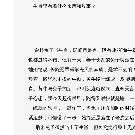
二生肖里有着什么来历和故事？
说起兔子当生肖，民间倒是有一段有趣的“兔牛赛
也都过得不错。但
有一天，善于长跑的兔子突然在
地拒绝说 “长跑冠军得靠先天的素质，是学不会的
凭着一股坚忍不拔的牛劲，黄牛终于练成一双“铁
肖。黄牛与兔子约定，鸡叫头遍就起来，直奔天宫
子心想，我今天起得最早，跑得又最快就是睡上一
时练就的铁脚，一鼓作气，当兔子还在酣睡的时候
紧追赶，可惜慢了一步，始终还是落在了老虎之后
后来兔子虽然当上了生肖，但终究觉得脸上无