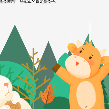
“龟兔赛跑”，得冠军的肯定是兔子。