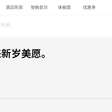
酒店民宿
智购首尔
体验团
优惠券
岁美愿。
来新岁美愿。