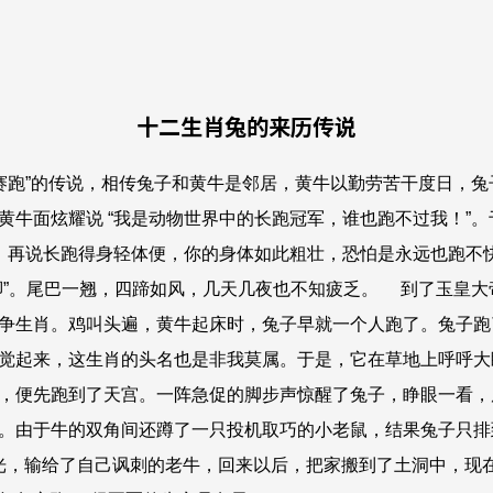
十二生肖兔的来历传说
跑”的传说，
相传兔子和黄牛是邻居，黄牛以勤劳苦干度日，兔
黄牛面炫耀说 “我是动物世界中的长跑冠军，谁也跑不过我！”
！再说长跑得身轻体便，你的身体如此粗壮，恐怕是永远也跑不快
脚”。尾巴一翘，四蹄如风，几天几夜也不知疲乏。
到了玉皇大帝
争生肖。
鸡叫头遍，黄牛起床时，兔子早就一个人跑了。兔子跑
觉起来，这生肖的头名也是非我莫属。于是，它在草地上呼呼大
，便先跑到了天宫。
一阵急促的脚步声惊醒了兔子，睁眼一看，
。由于牛的双角间还蹲了一只投机取巧的小老鼠，结果兔子只排
光，输给了自己讽刺的老牛，回来以后，把家搬到了土洞中，现