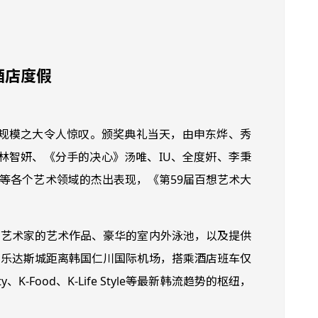
酒店度假
，规模之大令人惊叹。颁奖典礼当天，由申东烨、秀
耀)》林智妍、《分手的决心》汤唯、IU、全度姸、李秉
等各个艺术领域的杰出表现，《第59届百想艺术大
名艺术家的艺术作品、豪华的室内外泳池，以及提供
百乐达斯城距离韩国仁川国际机场，搭乘酒店班车仅
-Food、K-Life Style等最新韩流趋势的枢纽，