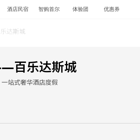
酒店民宿
智购首尔
体验团
优惠券
百乐达斯城
——百乐达斯城
！一站式奢华酒店度假