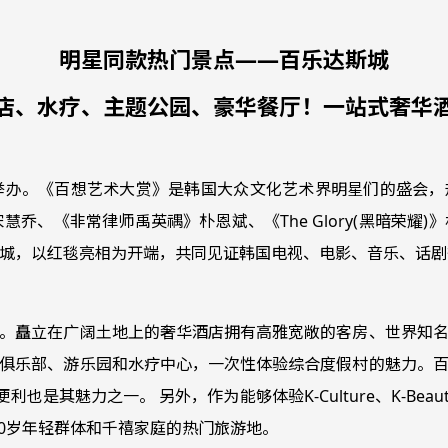
明星同款热门景点——百乐达斯城
店、水疗、主题公园、豪华餐厅！一站式奢华
举办。《百想艺术大赏》是韩国大众文化艺术界明星们的盛会
)》宋慧乔、《非常律师禹英禑》朴恩斌、《The Glory(黑暗荣
城，以红毯亮相为开端，共同见证韩国电视、电影、音乐、话剧
。矗立在广阔土地上的奢华酒店拥有高雅宽敞的客房、世界知
俱乐部、游乐园和水疗中心，一次性体验综合度假村的魅力。
魅力之一。 另外，作为能够体验K-Culture、K-Beauty、K
成为20~30岁年轻群体和千禧家庭的热门旅游地。