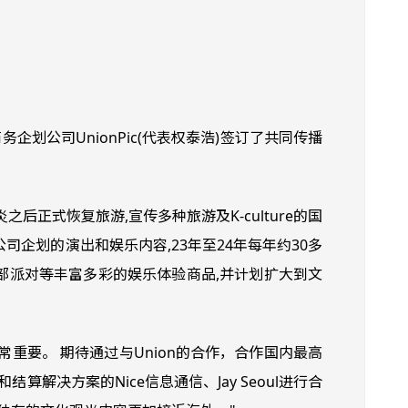
企划公司UnionPic(代表权泰浩)签订了共同传播
后正式恢复旅游,宣传多种旅游及K-culture的国
本公司企划的演出和娱乐内容,23年至24年每年约30多
乐部派对等丰富多彩的娱乐体验商品,并计划扩大到文
重要。 期待通过与Union的合作，合作国内最高
算解决方案的Nice信息通信、Jay Seoul进行合