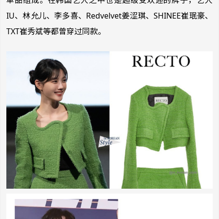
IU、林允儿、李多喜、Redvelvet姜涩琪、SHINEE崔珉豪、
TXT崔秀斌等都曾穿过同款。