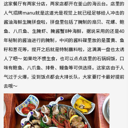
这家餐厅有两家分店，两家店都开在釜山的海云台。店里的
人气招牌manu就是这道光是视觉上就已经足够给人冲击的
酱油海鲜生腌拼盘啦，拼盘里包括了腌制的扇贝、花螺、鲍
鱼、八爪鱼、生腌虾、腌酱蟹8种海鲜，据说采用的还是40
年秘制的酱油进行的腌制，中间的酱料碟里放的是蛋黄、鱼
籽和葱花等，搅开之后就是特制蘸料啦，这满满一盘也太诱
人了吧～ 如果吃不惯生食，也可以点点店里的石锅焖饭，口
味有鲍鱼、八爪鱼、排骨、鳗鱼等可供选择。这家店由于人
气过于火爆，没到饭点都会大排长队，大家要打卡最好提前
去哦～