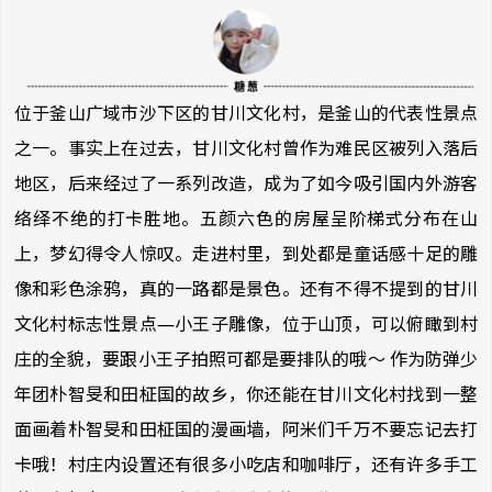
位于釜山广域市沙下区的甘川文化村，是釜山的代表性景点
之一。事实上在过去，甘川文化村曾作为难民区被列入落后
地区，后来经过了一系列改造，成为了如今吸引国内外游客
络绎不绝的打卡胜地。五颜六色的房屋呈阶梯式分布在山
上，梦幻得令人惊叹。走进村里，到处都是童话感十足的雕
像和彩色涂鸦，真的一路都是景色。还有不得不提到的甘川
文化村标志性景点—小王子雕像，位于山顶，可以俯瞰到村
庄的全貌，要跟小王子拍照可都是要排队的哦～ 作为防弹少
年团朴智旻和田柾国的故乡，你还能在甘川文化村找到一整
面画着朴智旻和田柾国的漫画墙，阿米们千万不要忘记去打
卡哦！村庄内设置还有很多小吃店和咖啡厅，还有许多手工