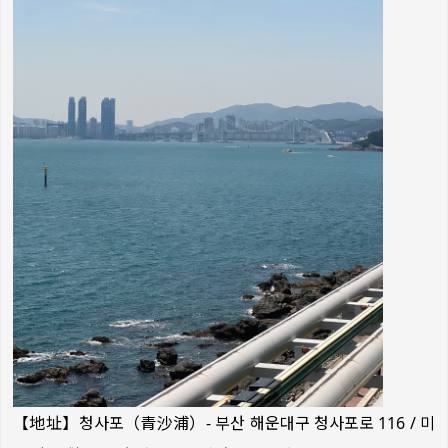
【地址】청사포（青沙浦）- 부산 해운대구 청사포로 116 / 미