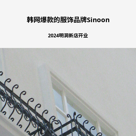
韩网爆款的服饰品牌Sinoon
2024明洞新店开业