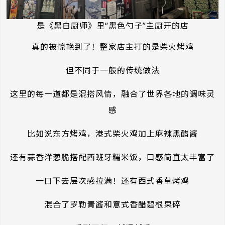
是《黑白厨师》里“黑色勺子”主厨开的店
真的被惊艳到了！整家店主打的是柴火烤鸡
但不同于一般的传统做法
这里的每一道都是混搭风情，融合了世界各地的调味灵
感
比如说东方烤鸡，港式柴火鸡加上麻辣黑醋酱
还有蒜香洋葱脆搭配西班牙糯米饭，口感简直太丰富了
一口下去层次感拉满！还有西式香草烤鸡
混合了罗勒青酱和意式香醋碧根果碎