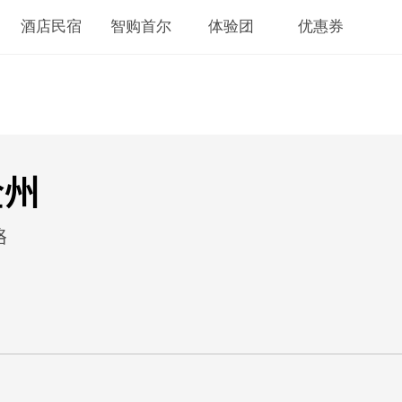
酒店民宿
智购首尔
体验团
优惠券
全州
略