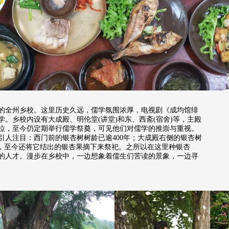
全州乡校。这里历史久远，儒学氛围浓厚，电视剧《成均馆绯
。乡校内设有大成殿、明伦堂(讲堂)和东、西斋(宿舍)等，主殿
位，至今仍定期举行儒学祭奠，可见他们对儒学的推崇与重视。
引人注目：西门前的银杏树树龄已逾400年；大成殿右侧的银杏树
”，至今还将它结出的银杏果摘下来祭祀。之所以在这里种银杏
的人才。漫步在乡校中，一边想象着儒生们苦读的景象，一边寻