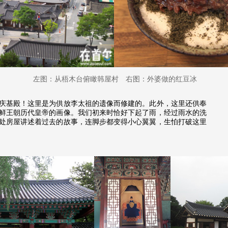
左图：从梧木台俯瞰韩屋村 右图：外婆做的红豆冰
基殿！这里是为供放李太祖的遗像而修建的。此外，这里还供奉
鲜王朝历代皇帝的画像。我们初来时恰好下起了雨，经过雨水的洗
处房屋讲述着过去的故事，连脚步都变得小心翼翼，生怕打破这里