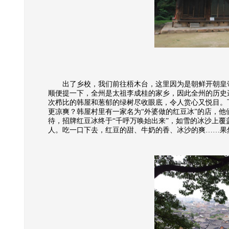
左
出了乡校，我们前往梧木台，这里因为是朝鲜开朝皇帝李成桂
顺便提一下，全州是太祖李成桂的家乡，因此全州的历史
次栉比的韩屋和葱郁的绿树尽收眼底，令人赏心又悦目。
更凉爽？韩屋村里有一家名为“外婆做的红豆冰”的店，
待，招牌红豆冰终于“千呼万唤始出来”，如雪的冰沙上
人。吃一口下去，红豆的甜、牛奶的香、冰沙的爽……果