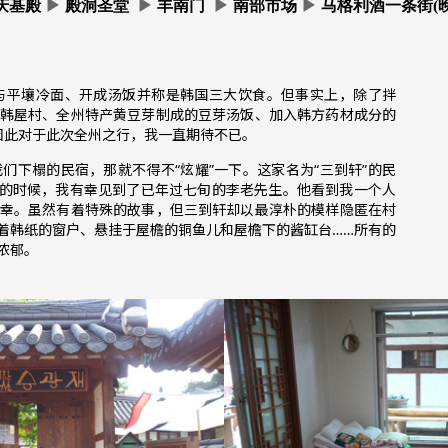
庆基
殿
▶
殿洞圣堂
▶
丰南门
▶
南部市场
▶
马格利酒一条街(晚
平壤冷面、开成汤饭并称是韩国三大饮食。但事实上，除了拌
韩屋村、全州特产黄豆芽制成的豆芽汤饭、加入韩方药材成分的
因此对于此次全州之行，我一直期待不已。
们下榻的民宿，那就不得不“炫耀”一下。这家名为“三到轩”的民
的时候，我有幸见到了已年过七旬的李老先生。他看到我一个人
幸。虽然有着特殊的故事，但三到轩却以最淳朴的模样隐匿在村
着韩纸的窗户、悬挂于屋檐的铜鱼儿和屋檐下的酱缸台……所有的
更加浓郁。