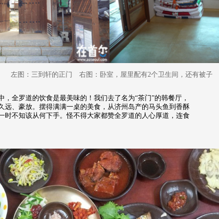
左图：三到轩的正门 右图：卧室，屋里配有2个卫生间，还有被子
，全罗道的饮食是最美味的！我们去了名为“茶门”的韩餐厅，
久远、豪放。摆得满满一桌的美食，从济州岛产的马头鱼到香酥
一时不知该从何下手。怪不得大家都赞全罗道的人心厚道，连食