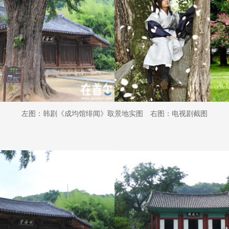
左图：韩剧《成均馆绯闻》取景地实图 右图：电视剧截图