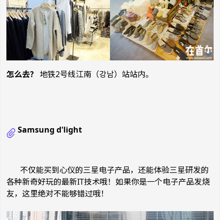
怎么去？
地铁2号线江南（강남）站站内。
Samsung d'light
不仅能买到心仪的三星电子产品
，
还能体验三星研发的
各种新奇好玩的最新
IT
技
术哦
！
如果
你是一个电子产品发烧
友
，
这里绝对不能够错过哦
！