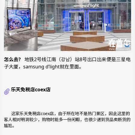
怎么去？
地铁2号线江南（강남）站8号出口出来便是三星电
子大厦，samsung d’light就在里面。
乐天免税店coex店
这家乐天免税店
coex
店，由于所在地不是热门景区，因此这里的
客人相对明洞较少，购物时能多一份闲暇，也很少遇到货品卖断货的
尴尬。