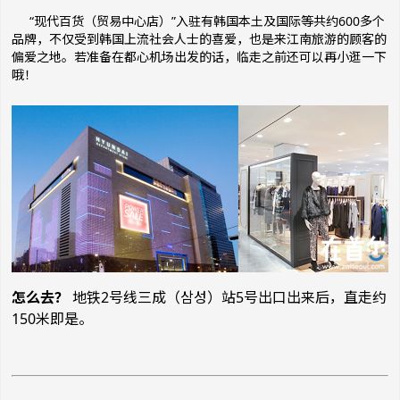
“现代百货（贸易中心店）”入驻有韩国本土及
国际等共
约
600
多
个
品牌
，不仅受到韩国上流社会人士的喜爱，也是来江南旅游的顾客的
偏爱之地。
若准备在都心机场出发的话，临走之前还可以再小逛一下
哦！
怎么去？
地铁2号线三成（삼성）站5号出口出来后，直走约
150米即是。