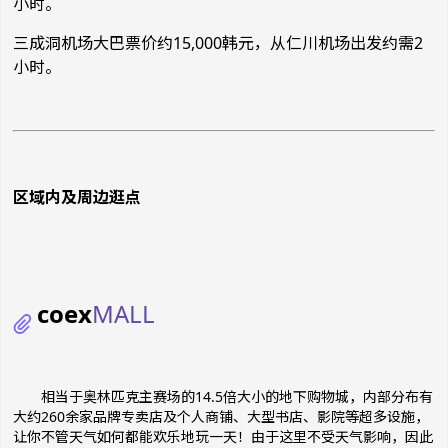
小时。
三成洞
机场大巴票价约
15,000
韩元，从仁川机场出发约需
2
小时。
区域内及周边逛点
coex
MALL
相当于奥林匹克主赛场的14.5倍大小的地下购物城，
内部分布有
大约
260
余家品牌专卖店及个人商铺、大型书店、影院等超多设施，
让你不管天气如何都能欢乐地玩一天！由于这里不受天气影响，因此