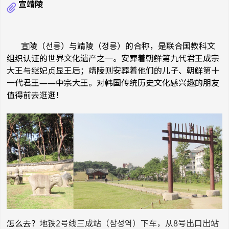
宣靖陵
宣陵（선릉）与靖陵（정릉）的合称，是联合国教科文
组织认证的世界文化遗产之一。安葬着朝鲜第九代君王成宗
大王与继妃贞显王后；靖陵则安葬着他们的儿子、朝鲜第十
一代君王——中宗大王。对韩国传统历史文化感兴趣的朋友
值得前去逛逛！
怎么去？
地铁2号线三成站（삼성역）下车，从8号出口出站