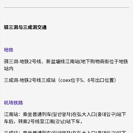
驿三洞与三成洞交通
地铁
驿三洞-地铁2号线、新盆塘线江南站(地下购物商街位于地铁
站内
三成洞
-
地
铁
2
号线三成站（
coex
位于
5
、
6
号
出口位置）
机场铁路
江南站：乘坐普通列车(일반열차)在弘大入口(홍대입구)站下
车后，转乘2号线至江南(강남)站下车，
三成站：乘坐普通列车(일반열차)在弘大入口(홍대입구)站下