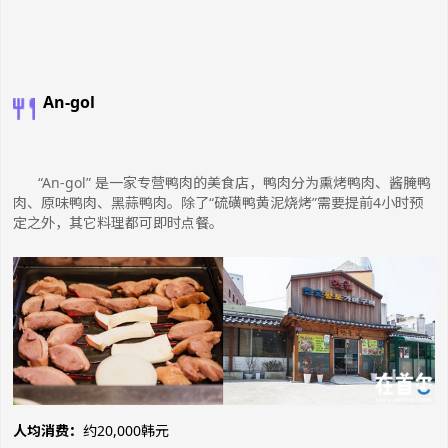
An-gol
“An-gol” 是一家专营鸭肉的美食店，鸭肉分为熏烤鸭肉、酱腌鸭
肉、原味鸭肉、黑蒜鸭肉。除了“硫磺鸭黄泥烧烤”需要提前4小时预
定之外，其它料理都可即时点餐。
人均消费：
约20,000韩元