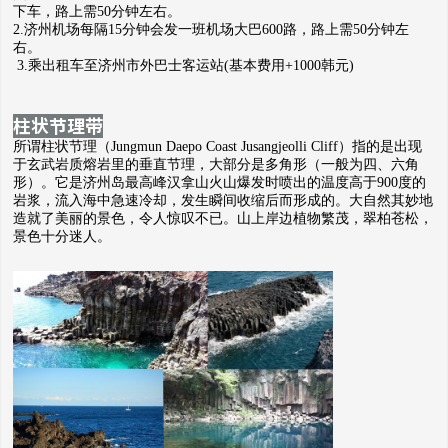
下车，路上需50分钟左右。
2.济州机场每隔15分钟会发一班机场大巴600路，路上需50分钟左
右。
3.乘出租车至济州市外巴士客运站(基本费用+1000韩元)
柱状节理带
所谓柱状节理（Jungmun Daepo Coast Jusangjeolli Cliff）指的是出现
于玄武岩质熔岩里的垂直节理，大部分是多角形（一般为四、六角
形）。它是济州岛最高峰汉拿山火山爆发时喷出的温度高于900度的
岩浆，流入海中急速冷却，发生瞬间收缩后而形成的。大自然其妙地
造就了美丽的景色，令人惊叹不已。山上岸边植物繁茂，翠柏苍松，
景色十分迷人。