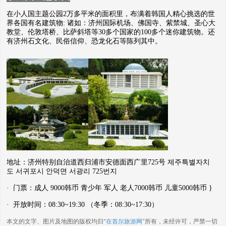
在小人国主题公园2万多平米的面积里，布满着韩国人精心挑选的世
界各国有名建筑物: 诸如：济州国际机场、佛国寺、紫禁城、圣心大
教堂、伦敦塔桥、比萨斜塔等30多个国家的100多个迷你建筑物。还
有济州石文化、民俗信仰、恐龙化石等陈列其中。
地址：济州特别自治道西归浦市安德面西广里725号
제주특별자치
도 서귀포시 안덕면 서광리 725번지
· 门票：成人 9000韩币 青少年 军人 老人7000韩币 儿童5000韩币 }
· 开放时间：08:30~19:30 （冬季：08:30~17:30）
本文的文字、图片及地图的版权均归“
在首尔旅游网
"所有，未经许可，严禁一切