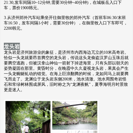
21:30,发车间隔10~12分钟,需要30分钟~40分钟)，在城板岳入口下
车，票价1900韩元。
3.从济州郊外汽车站乘坐开往御里牧的郊外汽车（首班车06:30/末班
车16:50，发车间隔1小时，需要30分钟），在御里牧入口下车即可，
2200韩元。
龙头岩
龙头岩是济州旅游业的象征，是济州市内西海边兀立的10米高奇岩。
恰似一头龙就要昂首腾空的龙头岩，传说这头龙偷盗汉罗山玉珠后就
要腾空逃跑，但被汉拿山神仙一箭射下掉进海里，只有头部以朝天的
姿势凝固在那里。黄昏时分，在晚霞中久久凝视龙头岩，果真会产生
一头龙蜿蜒虬动的错觉。在海上巨浪翻腾的时候，龙如同马上就要腾
飞而走了。龙渊位于龙头岩东侧200米，池水清澈。池水周围奇岩怪
石和常绿树林围成屏风，旧时称之为“龙渊夜帆”，夏季海明月时景致
更是迷人。