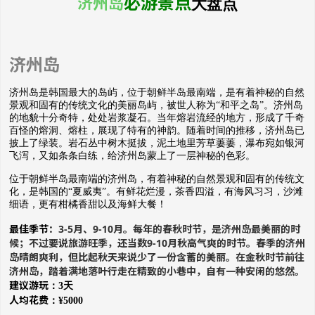
必游景点
济州岛
大盘点
济州岛
济州岛是韩国最大的岛屿，位于朝鲜半岛最南端，是有着神秘的自然
景观和固有的传统文化的美丽岛屿，被世人称为“和平之岛”。济州岛
的地貌十分奇特，处处岩浆凝石。当年熔岩流经的地方，形成了千奇
百怪的熔洞、熔柱，展现了特有的神韵。随着时间的推移，济州岛已
披上了绿装。岩石丛中树木挺拔，泥土地里芳草萋萋，瀑布宛如银河
飞泻，又如条条白练，给济州岛蒙上了一层神秘的色彩。
位于朝鲜半岛最南端的济州岛，有着神秘的自然景观和固有的传统文
化，是韩国的“夏威夷”。有鲜花烂漫，茶香四溢，有海风习习，沙滩
细语，更有柑橘香甜以及海鲜大餐！
最佳季节
：3-5月、9-10月。每年的春秋时节，是济州岛最美丽的时
候；不过要说旅游旺季，还当数9-10月秋高气爽的时节。春季的济州
岛晴朗爽利，但比起秋天来说少了一份含蓄的美丽。在金秋时节前往
济州岛，踏着满地落叶行走在精致的小巷中，自有一种安闲的悠然。
建议游玩
：3天
人均花费
：¥5000