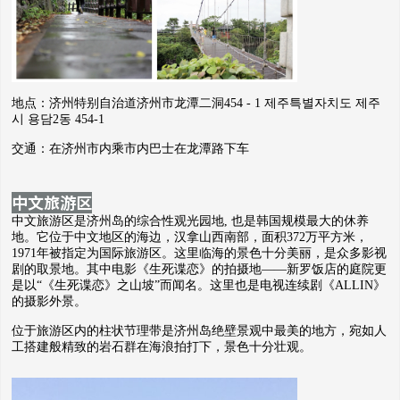
地点：济州特别自治道济州市龙潭二洞454 - 1 제주특별자치도 제주
시 용담2동 454-1
交通：在济州市内乘市内巴士在龙潭路下车
中文旅游区
中文旅游区是济州岛的综合性观光园地, 也是韩国规模最大的休养
地。它位于中文地区的海边，汉拿山西南部，面积372万平方米，
1971年被指定为国际旅游区。这里临海的景色十分美丽，是众多影视
剧的取景地。其中电影《生死谍恋》的拍摄地——新罗饭店的庭院更
是以“《生死谍恋》之山坡”而闻名。这里也是电视连续剧《ALLIN》
的摄影外景。
位于旅游区内的柱状节理带是济州岛绝壁景观中最美的地方，宛如人
工搭建般精致的岩石群在海浪拍打下，景色十分壮观。