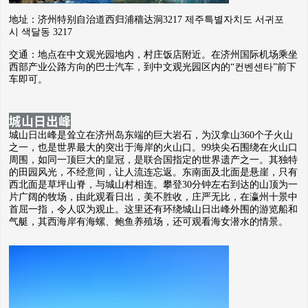
地址：济州特别自治道西归浦穑达洞3217 제주특별자치도 서귀포
시 색달동 3217
交通：地点在中文观光园地内，村庄饭店附近。在济州国际机场乘坐
西部产业公路方向的巴士汽车，到中文观光园区内的“컨벤센타”前下
车即可。
城山日出峰
城山日出峰是耸立在济州岛东端的巨大岩石，为汉拿山360个子火山
之一，也是世界最大的突出于海岸的火山口。99块尖石围绕在火山口
周围，如同一顶巨大的皇冠，是联合国指定的世界遗产之一。其独特
的田园风光，不经意间，让人流连忘返。东南面及北面是悬崖，只有
西北面是草坪山脊，与城山村相连。攀登30分钟左右到达的山顶为一
片广阔的牧场，由此观看日出，美不胜收，庄严无比，在瀛州十景中
首屈一指，令人叹为观止。这里还有环绕城山日出峰外围的游览船和
气艇，其西海岸有海螺、鲍鱼养殖场，还可观看海女潜水的情景。