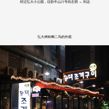
经过弘大小公园，往卧牛山21号街左拐 → 到达
弘大烤蛤蜊二鸟的外观