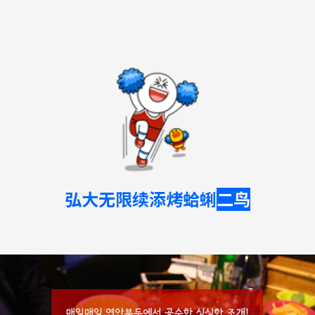
弘大无限续添烤蛤蜊
二鸟